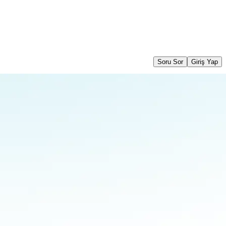
Soru Sor
Giriş Yap