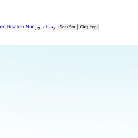
şen
Risale-i Nur
رساله نور
Soru Sor
Giriş Yap