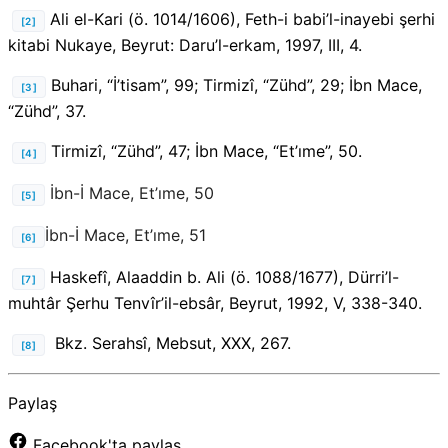
Ali el-Kari (ö. 1014/1606), Feth-i babi’l-inayebi şerhi
[2]
kitabi Nukaye, Beyrut: Daru’l-erkam, 1997, III, 4.
Buhari, “İ’tisam”, 99; Tirmizî, “Zühd”, 29; İbn Mace,
[3]
“Zühd”, 37.
Tirmizî, “Zühd”, 47; İbn Mace, “Et’ıme”, 50.
[4]
İbn-İ Mace, Et’ıme, 50
[5]
İbn-İ Mace, Et’ıme, 51
[6]
Haskefî, Alaaddin b. Ali (ö. 1088/1677), Dürri’l-
[7]
muhtâr Şerhu Tenvîr’il-ebsâr, Beyrut, 1992, V, 338-340.
Bkz. Serahsî, Mebsut, XXX, 267.
[8]
Paylaş
Facebook'ta paylaş