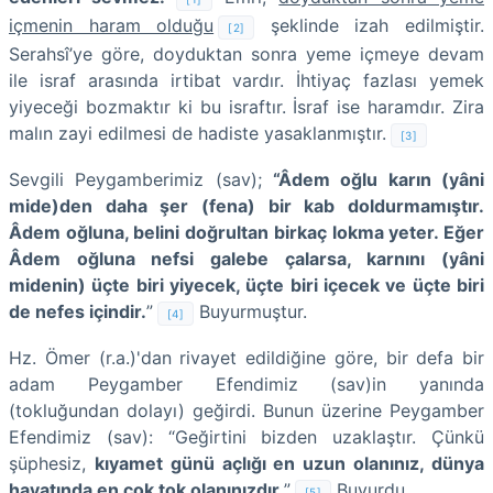
içmenin haram olduğu
şeklinde izah edilmiştir.
[2]
Serahsî’ye göre, doyduktan sonra yeme içmeye devam
ile israf arasında irtibat vardır. İhtiyaç fazlası yemek
yiyeceği bozmaktır ki bu israftır. İsraf ise haramdır. Zira
malın zayi edilmesi de hadiste yasaklanmıştır.
[3]
Sevgili Peygamberimiz (sav);
“Âdem oğlu karın (yâni
mide)den daha şer (fena) bir kab doldurmamıştır.
Âdem oğluna, belini doğrultan birkaç lokma yeter. Eğer
Âdem oğluna nefsi galebe çalarsa, karnını (yâni
midenin) üçte biri yiyecek, üçte biri içecek ve üçte biri
de nefes içindir.
”
Buyurmuştur.
[4]
Hz. Ömer (r.a.)'dan rivayet edildiğine göre, bir defa bir
adam Peygamber Efendimiz (sav)in yanında
(tokluğundan dolayı) geğirdi. Bunun üzerine Peygamber
Efendimiz (sav): “Geğirtini bizden uzaklaştır. Çünkü
şüphesiz,
kıyamet günü açlığı en uzun olanınız, dünya
hayatında en çok tok olanınızdır.
”
Buyurdu.
[5]