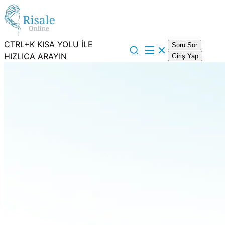
CTRL+K KISA YOLU İLE
Soru Sor
HIZLICA ARAYIN
Giriş Yap