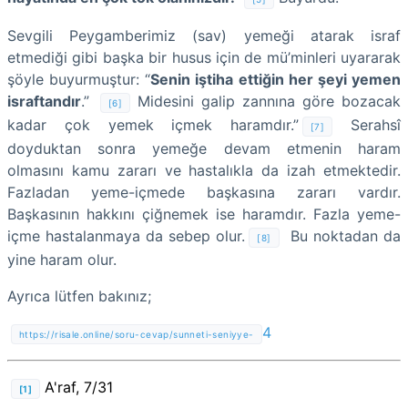
Sevgili Peygamberimiz (sav) yemeği atarak israf
etmediği gibi başka bir husus için de mü’minleri uyararak
şöyle buyurmuştur: “
Senin iştiha ettiğin her şeyi yemen
israftandır
.”
Midesini galip zannına göre bozacak
[6]
kadar çok yemek içmek haramdır.”
Serahsî
[7]
doyduktan sonra yemeğe devam etmenin haram
olmasını kamu zararı ve hastalıkla da izah etmektedir.
Fazladan yeme-içmede başkasına zararı vardır.
Başkasının hakkını çiğnemek ise haramdır. Fazla yeme-
içme hastalanmaya da sebep olur.
Bu noktadan da
[8]
yine haram olur.
Ayrıca lütfen bakınız;
4
https://risale.online/soru-cevap/sunneti-seniyye-
A'raf, 7/31
[1]