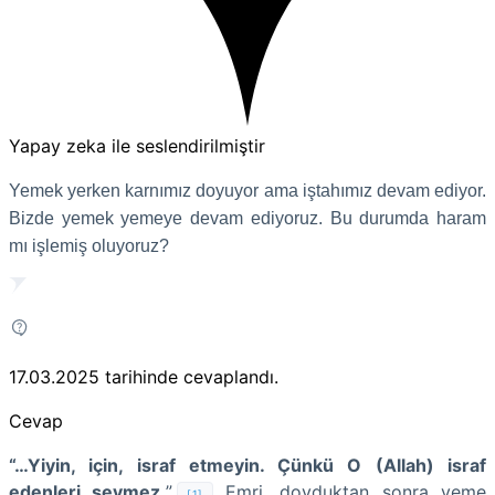
Yapay zeka ile seslendirilmiştir
Yemek yerken karnımız doyuyor ama iştahımız devam ediyor.
Bizde yemek yemeye devam ediyoruz. Bu durumda haram
mı işlemiş oluyoruz?
17.03.2025
tarihinde cevaplandı.
Cevap
“…Yiyin, için, israf etmeyin. Çünkü O (Allah) israf
edenleri sevmez.
”
Emri,
doyduktan sonra yeme
[1]