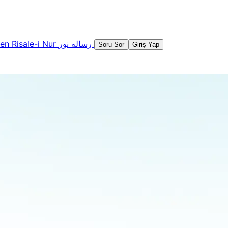
şen
Risale-i Nur
رساله نور
Soru Sor
Giriş Yap