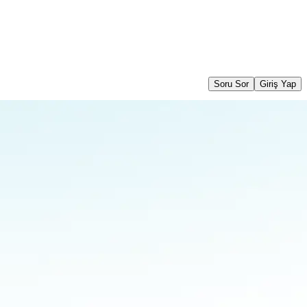
Soru Sor
Giriş Yap