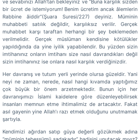
ve sevabınızı Allah’tan bekleyiniz ve “Buna karşılık sizden
bir ücret de istemiyorum! Benim ücretim ancak âlemlerin
Rabbine âiddir”(Şuara Suresi/227) deyiniz. Müminin
muhabbeti satılık değildir, karşılıksız verilir. Gerçek
muhabbet karşı taraftan herhangi bir şey beklemeden
verilmelidir. Gerçek müslüman kendisine kötülükler
yapıldığında da yine iyilik yapabilendir. Bu yüzden sizin
imtihanınız onların imtihanı size nasıl davrandıkları değil
sizin imtihanınız ise onlara nasıl karşılık verdiğinizdir.
Her davranış ve tutum yerli yerinde olursa güzeldir. Yani
neyi ne zaman, nerede, nasıl hangi kıvamda yaptığımız
çok büyük bir önem arzetmektedir. Bunun için her
davranışımızı İslami kaidelere göre düzenleyebilirsek
insanları memnun etme ihtimalimiz de artacaktır. Fakat
asıl gayenin yine Allah'ı razı etmek olduğunu unutmamak
şartıyla.
Kendimizi ağırdan satıp güya değerli gözükmek adına
“müminin tebessümü sadakadır” hadisini unutacak mıyız?