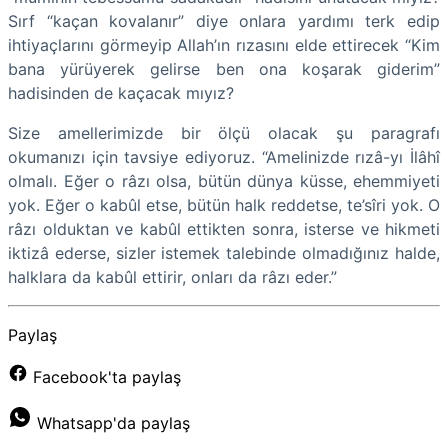
Sırf “kaçan kovalanır” diye onlara yardımı terk edip
ihtiyaçlarını görmeyip Allah’ın rızasını elde ettirecek “Kim
bana yürüyerek gelirse ben ona koşarak giderim”
hadisinden de kaçacak mıyız?
Size amellerimizde bir ölçü olacak şu paragrafı
okumanızı için tavsiye ediyoruz. “Amelinizde rızâ-yı İlâhî
olmalı. Eğer o râzı olsa, bütün dünya küsse, ehemmiyeti
yok. Eğer o kabûl etse, bütün halk reddetse, te’sîri yok. O
râzı olduktan ve kabûl ettikten sonra, isterse ve hikmeti
iktizâ ederse, sizler istemek talebinde olmadığınız halde,
halklara da kabûl ettirir, onları da râzı eder.”
Paylaş
Facebook'ta paylaş
Whatsapp'da paylaş