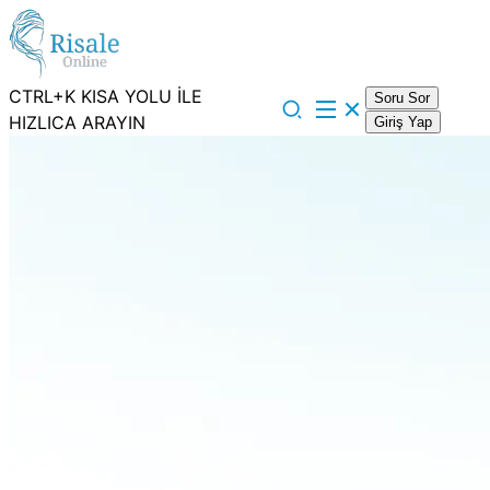
CTRL+K KISA YOLU İLE
Soru Sor
HIZLICA ARAYIN
Giriş Yap