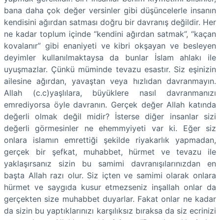
bana daha çok değer versinler gibi düşüncelerle insanın
kendisini ağırdan satması doğru bir davranış değildir. Her
ne kadar toplum içinde “kendini ağırdan satmak”, “kaçan
kovalanır” gibi enaniyeti ve kibri okşayan ve besleyen
deyimler kullanılmaktaysa da bunlar İslam ahlakı ile
uyuşmazlar. Çünkü müminde tevazu esastır. Siz eşinizin
ailesine ağırdan, yavaştan veya hızlıdan davranmayın.
Allah (c.c)yaşlılara, büyüklere nasıl davranmanızı
emrediyorsa öyle davranın. Gerçek değer Allah katında
değerli olmak değil midir? İsterse diğer insanlar sizi
değerli görmesinler ne ehemmyiyeti var ki. Eğer siz
onlara islamın emrettiği şekilde riyakarlık yapmadan,
gerçek bir şefkat, muhabbet, hürmet ve tevazu ile
yaklaşırsanız sizin bu samimi davranışılarınızdan en
başta Allah razı olur. Siz içten ve samimi olarak onlara
hürmet ve saygıda kusur etmezseniz inşallah onlar da
gerçekten size muhabbet duyarlar. Fakat onlar ne kadar
da sizin bu yaptıklarınızı karşılıksız bıraksa da siz ecrinizi