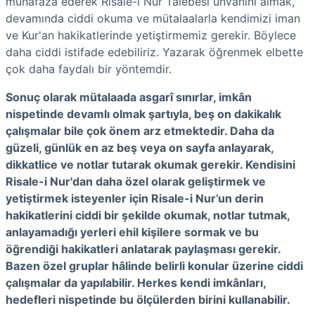
muhafaza ederek Risale-i Nur Talebesi ünvanını almak,
devamında ciddi okuma ve mütalaalarla kendimizi iman
ve Kur'an hakikatlerinde yetiştirmemiz gerekir. Böylece
daha ciddi istifade edebiliriz. Yazarak öğrenmek elbette
çok daha faydalı bir yöntemdir.
Sonuç olarak mütalaada asgarî sınırlar, imkân
nispetinde devamlı olmak şartıyla, beş on dakikalık
çalışmalar bile çok önem arz etmektedir. Daha da
güzeli, günlük en az beş veya on sayfa anlayarak,
dikkatlice ve notlar tutarak okumak gerekir. Kendisini
Risale-i Nur'dan daha özel olarak geliştirmek ve
yetiştirmek isteyenler için Risale-i Nur’un derin
hakikatlerini ciddi bir şekilde okumak, notlar tutmak,
anlayamadığı yerleri ehil kişilere sormak ve bu
öğrendiği hakikatleri anlatarak paylaşması gerekir.
Bazen özel gruplar hâlinde belirli konular üzerine ciddi
çalışmalar da yapılabilir. Herkes kendi imkânları,
hedefleri nispetinde bu ölçülerden birini kullanabilir.