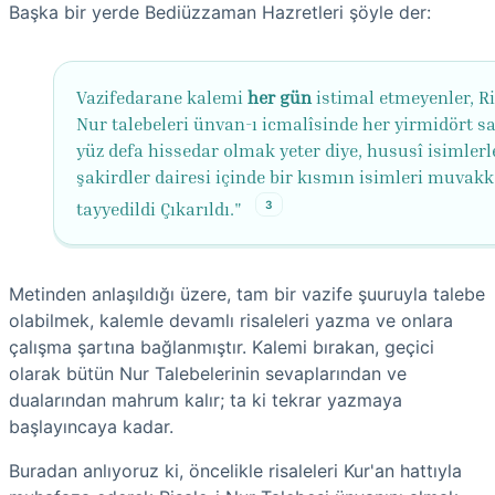
Başka bir yerde Bediüzzaman Hazretleri şöyle der:
Vazifedarane kalemi
her gün
istimal etmeyenler, Ri
Nur talebeleri ünvan-ı icmalîsinde her yirmidört s
yüz defa hissedar olmak yeter diye, hususî isimlerl
şakirdler dairesi içinde bir kısmın isimleri muvak
3
tayyedildi Çıkarıldı."
Metinden anlaşıldığı üzere, tam bir vazife şuuruyla talebe
olabilmek, kalemle devamlı risaleleri yazma ve onlara
çalışma şartına bağlanmıştır. Kalemi bırakan, geçici
olarak bütün Nur Talebelerinin sevaplarından ve
dualarından mahrum kalır; ta ki tekrar yazmaya
başlayıncaya kadar.
Buradan anlıyoruz ki, öncelikle risaleleri Kur'an hattıyla