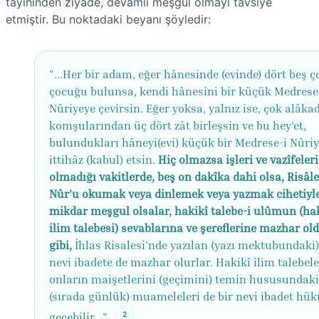
tayininden ziyade, devamlı meşgul olmayı tavsiye
etmiştir. Bu noktadaki beyanı şöyledir:
"...Her bir adam, eğer hânesinde (evinde) dört beş ç
çocuğu bulunsa, kendi hânesini bir küçük Medrese
Nûriyeye çevirsin. Eğer yoksa, yalnız ise, çok alâka
komşularından üç dört zât birleşsin ve bu hey’et,
bulundukları hâneyi(evi) küçük bir Medrese-i Nûri
ittihâz (kabul) etsin.
Hiç olmazsa işleri ve vazîfeleri
olmadığı vakitlerde, beş on dakîka dahi olsa, Risâle
Nûr’u okumak veya dinlemek veya yazmak cihetiyle
mikdar meşgul olsalar, hakikî talebe-i ulûmun (ha
ilim talebesi) sevablarına ve şereflerine mazhar ol
gibi,
İhlas Risalesi'nde yazılan (yazı mektubundaki)
nevi ibadete de mazhar olurlar. Hakikî ilim talebeler
onların maişetlerini (geçimini) temin hususundaki
(sırada günlük) muameleleri de bir nevi ibadet h
2
geçebilir..."