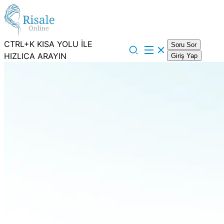
CTRL+K KISA YOLU İLE
Soru Sor
HIZLICA ARAYIN
Giriş Yap