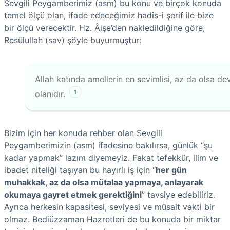
Sevgili Peygamberimiz (asm) bu konu ve birçok konuda
temel ölçü olan, ifade edeceğimiz hadîs-i şerif ile bize
bir ölçü verecektir. Hz. Âişe’den nakledildiğine göre,
Resûlullah (sav) şöyle buyurmuştur:
Allah katında amellerin en
sevimli
si, az da olsa de
1
olanıdır.
Bizim için her konuda rehber olan Sevgili
Peygamberimizin (asm) ifadesine bakılırsa, günlük “şu
kadar yapmak” lazım diyemeyiz. Fakat tefekkür, ilim ve
ibadet niteliği taşıyan bu hayırlı iş için “
her gün
muhakkak, az da olsa mütalaa yapmaya, anlayarak
okumaya gayret etmek gerektiğini
” tavsiye edebiliriz.
Ayrıca herkesin kapasitesi, seviyesi ve müsait vakti bir
olmaz. Bediüzzaman Hazretleri de bu konuda bir miktar