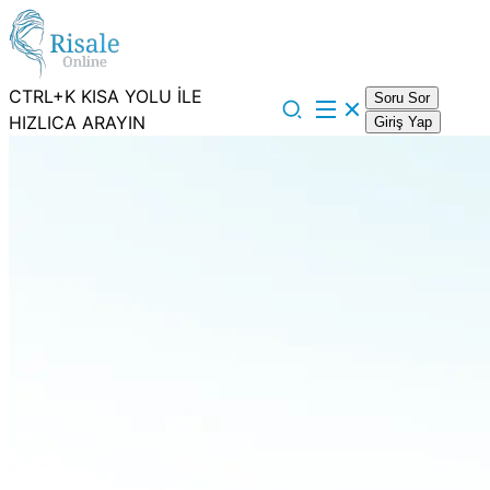
CTRL+K KISA YOLU İLE
Soru Sor
HIZLICA ARAYIN
Giriş Yap