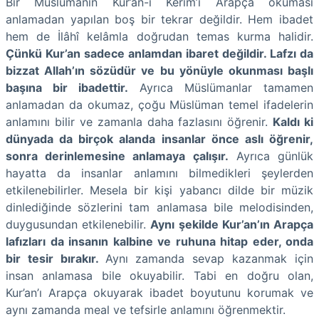
Bir Müslümanın Kur’an-ı Kerim’i Arapça okuması
anlamadan yapılan boş bir tekrar değildir. Hem ibadet
hem de İlâhî kelâmla doğrudan temas kurma halidir.
Çünkü Kur’an sadece anlamdan ibaret değildir. Lafzı da
bizzat Allah’ın sözüdür ve bu yönüyle okunması başlı
başına bir ibadettir.
Ayrıca Müslümanlar tamamen
anlamadan da okumaz, çoğu Müslüman temel ifadelerin
anlamını bilir ve zamanla daha fazlasını öğrenir.
Kaldı ki
dünyada da birçok alanda insanlar önce aslı öğrenir,
sonra derinlemesine anlamaya çalışır.
Ayrıca günlük
hayatta da insanlar anlamını bilmedikleri şeylerden
etkilenebilirler. Mesela bir kişi yabancı dilde bir müzik
dinlediğinde sözlerini tam anlamasa bile melodisinden,
duygusundan etkilenebilir.
Aynı şekilde Kur’an’ın Arapça
lafızları da insanın kalbine ve ruhuna hitap eder, onda
bir tesir bırakır.
Aynı zamanda sevap kazanmak için
insan anlamasa bile okuyabilir. Tabi en doğru olan,
Kur’an’ı Arapça okuyarak ibadet boyutunu korumak ve
aynı zamanda meal ve tefsirle anlamını öğrenmektir.