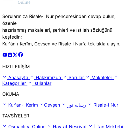
Sorularınıza Risale‑i Nur penceresinden cevap bulun;
özenle
hazırlanmış makaleleri, şerhleri ve ıstılah sözlüğünü
keşfedin;
Kur'ân‑ı Kerîm, Cevşen ve Risale‑i Nur'a tek tıkla ulaşın.
Risale Online Youtube Hesabı
Risale Online Instagram Hesabı
Risale Online X Hesabı
Risale Online Facebook Hesabı
HIZLI ERİŞİM
Anasayfa
Hakkımızda
Sorular
Makaleler
Kategoriler
Istılahlar
OKUMA
Kur'an-ı Kerim
Cevşen
رساله نور
Risale-i Nur
TAVSİYELER
Osmanlıca Online
Hayrat Neşriyat
İrfan Mektebi