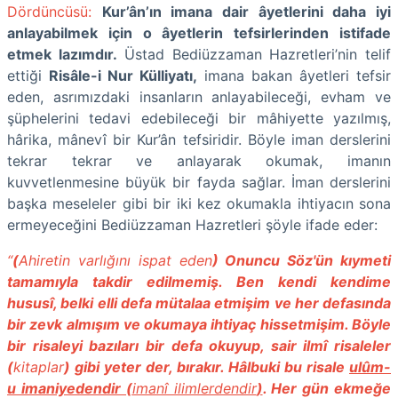
Dördüncüsü:
Kur’ân’ın imana dair âyetlerini daha iyi
anlayabilmek için o âyetlerin tefsirlerinden istifade
etmek lazımdır.
Üstad Bediüzzaman Hazretleri’nin telif
ettiği
Risâle-i Nur Külliyatı,
imana bakan âyetleri tefsir
eden, asrımızdaki insanların anlayabileceği, evham ve
şüphelerini tedavi edebileceği bir mâhiyette yazılmış,
hârika, mânevî bir Kur’ân tefsiridir. Böyle iman derslerini
tekrar tekrar ve anlayarak okumak, imanın
kuvvetlenmesine büyük bir fayda sağlar. İman derslerini
başka meseleler gibi bir iki kez okumakla ihtiyacın sona
ermeyeceğini Bediüzzaman Hazretleri şöyle ifade eder:
“
(
Ahiretin varlığını ispat eden
) Onuncu Söz'ün kıymeti
tamamıyla takdir edilmemiş. Ben kendi kendime
hususî, belki elli defa mütalaa etmişim ve her defasında
bir zevk almışım ve okumaya ihtiyaç hissetmişim. Böyle
bir risaleyi bazıları bir defa okuyup, sair ilmî risaleler
(
kitaplar
) gibi yeter der, bırakır. Hâlbuki bu risale
ulûm-
u imaniyedendir (
imanî ilimlerdendir
)
. Her gün ekmeğe