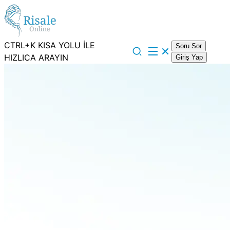
CTRL+K KISA YOLU İLE
Soru Sor
HIZLICA ARAYIN
Giriş Yap