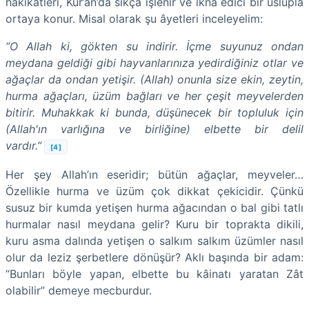
hakikatleri, Kur’ân’da sıkça işlenir ve ikna edici bir üslupla
ortaya konur. Misal olarak şu âyetleri inceleyelim:
“O Allah ki, gökten su indirir. İçme suyunuz ondan
meydana geldiği gibi hayvanlarınıza yedirdiğiniz otlar ve
ağaçlar da ondan yetişir. (Allah) onunla size ekin, zeytin,
hurma ağaçları, üzüm bağları ve her çeşit meyvelerden
bitirir. Muhakkak ki bunda, düşünecek bir topluluk için
(Allah'ın varlığına ve birliğine) elbette bir delil
vardır.”
[4]
Her şey Allah’ın eseridir; bütün ağaçlar, meyveler…
Özellikle hurma ve üzüm çok dikkat çekicidir. Çünkü
susuz bir kumda yetişen hurma ağacından o bal gibi tatlı
hurmalar nasıl meydana gelir? Kuru bir toprakta dikili,
kuru asma dalında yetişen o salkım salkım üzümler nasıl
olur da leziz şerbetlere dönüşür? Aklı başında bir adam:
“Bunları böyle yapan, elbette bu kâinatı yaratan Zât
olabilir” demeye mecburdur.