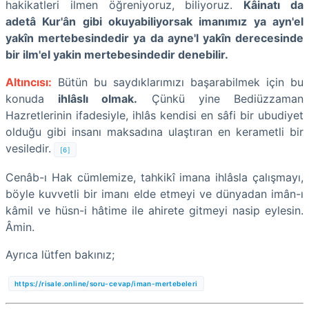
hakikatleri ilmen öğreniyoruz, biliyoruz.
Kâinatı da
adetâ Kur'ân gibi okuyabiliyorsak imanımız ya ayn'el
yakîn mertebesindedir ya da ayne'l yakîn derecesinde
bir ilm'el yakin mertebesindedir denebilir.
Altıncısı:
Bütün bu saydıklarımızı başarabilmek için bu
konuda
ihlâslı olmak.
Çünkü yine Bediüzzaman
Hazretlerinin ifadesiyle, ihlâs kendisi en sâfi bir ubudiyet
olduğu gibi insanı maksadına ulaştıran en kerametli bir
vesiledir.
[6]
Cenâb-ı Hak cümlemize, tahkikî imana ihlâsla çalışmayı,
böyle kuvvetli bir imanı elde etmeyi ve dünyadan imân-ı
kâmil ve hüsn-i hâtime ile ahirete gitmeyi nasip eylesin.
Âmin.
Ayrıca lütfen bakınız;
https://risale.online/soru-cevap/iman-mertebeleri