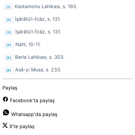
Kastamonu Lahikası, s. 193.
[1]
İşârâtü’l-İ’câz, s. 131.
[2]
İşârâtü’l-İ’câz, s. 131.
[3]
Nahl, 10-11.
[4]
Barla Lahikası, s. 303.
[5]
Asâ-yı Musa, s. 233.
[6]
Paylaş
Facebook'ta paylaş
Whatsapp'da paylaş
X'te paylaş