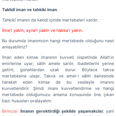
Taklidî iman ve tahkiki iman
.
Tahkikî imanın da kendi içinde mertebeleri vardır:
İlme'l yakîn, ayne'l yakîn ve hakka'l yakin.
Bu durumda imanımızın hangi mertebede olduğunu nasıl
anlayabiliriz?
İman eden kimse imanının kuvveti nispetinde Allah'ın
emirlerine uyar; sâlih amele sarılır, ibadetlerini yerine
getirir, günahlardan uzak durur. Böylece takva
mertebesine ulaşır. Takva ve amel-i sâlih dairesinde
hareket eden kimse de bu vesileyle imanını
kuvvetlendirir. Şimdi imanı kuvvetlendirme ve hangi
mertebede olduğumuzu anlama konusunda öne çıkan
bazı hususları sıralayalım:
Birincisi:
İmanın gerektirdiği şekilde yaşamakcisi
; yani