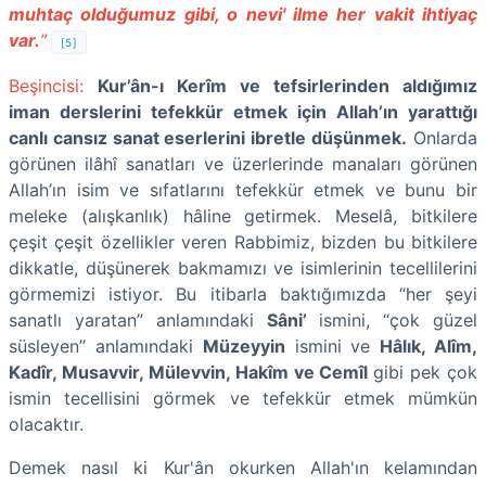
muhtaç olduğumuz gibi, o nevi' ilme her vakit ihtiyaç
var.
”
[5]
Beşincisi:
Kur’ân-ı Kerîm ve tefsirlerinden aldığımız
iman derslerini tefekkür etmek için Allah’ın yarattığı
canlı cansız sanat eserlerini ibretle düşünmek.
Onlarda
görünen ilâhî sanatları ve üzerlerinde manaları görünen
Allah’ın isim ve sıfatlarını tefekkür etmek ve bunu bir
meleke (alışkanlık) hâline getirmek. Meselâ, bitkilere
çeşit çeşit özellikler veren Rabbimiz, bizden bu bitkilere
dikkatle, düşünerek bakmamızı ve isimlerinin tecellilerini
görmemizi istiyor. Bu itibarla baktığımızda “her şeyi
sanatlı yaratan” anlamındaki
Sâni’
ismini, “çok güzel
süsleyen” anlamındaki
Müzeyyin
ismini ve
Hâlık, Alîm,
Kadîr, Musavvir, Mülevvin, Hakîm ve Cemîl
gibi pek çok
ismin tecellisini görmek ve tefekkür etmek mümkün
olacaktır.
Demek nasıl ki Kur'ân okurken Allah'ın kelamından