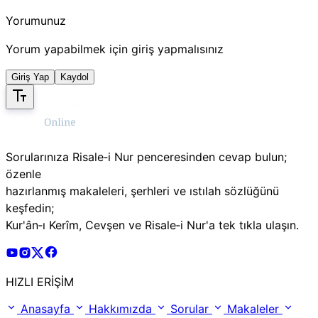
Yorumunuz
Yorum yapabilmek için giriş yapmalısınız
Giriş Yap
Kaydol
Sorularınıza Risale‑i Nur penceresinden cevap bulun;
özenle
hazırlanmış makaleleri, şerhleri ve ıstılah sözlüğünü
keşfedin;
Kur'ân‑ı Kerîm, Cevşen ve Risale‑i Nur'a tek tıkla ulaşın.
Risale Online Youtube Hesabı
Risale Online Instagram Hesabı
Risale Online X Hesabı
Risale Online Facebook Hesabı
HIZLI ERİŞİM
Anasayfa
Hakkımızda
Sorular
Makaleler