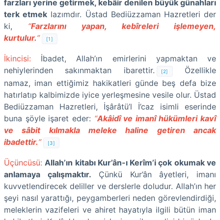
farzları yerine getirmek, kebâir denilen büyük günahları
terk etmek
lazımdır. Üstad Bediüzzaman Hazretleri der
ki,
“
Farzlarını yapan, kebîreleri işlemeyen,
kurtulur.
”
[1]
İkincisi:
İbadet, Allah’ın emirlerini yapmaktan ve
nehiylerinden sakınmaktan ibarettir.
Özellikle
[2]
namaz, iman ettiğimiz hakikatleri günde beş defa bize
hatırlatıp kalbimizde iyice yerleşmesine vesile olur. Üstad
Bediüzzaman Hazretleri, İşârâtü’l İ’caz isimli eserinde
buna şöyle işaret eder:
“
Akâidî ve imanî hükümleri kavî
ve sâbit kılmakla meleke haline getiren ancak
ibadettir.
”
[3]
Üçüncüsü:
Allah’ın kitabı Kur’ân-ı Kerîm’i çok okumak ve
anlamaya çalışmaktır.
Çünkü Kur’ân âyetleri, imanı
kuvvetlendirecek deliller ve derslerle doludur. Allah’ın her
şeyi nasıl yarattığı, peygamberleri neden görevlendirdiği,
meleklerin vazifeleri ve ahiret hayatıyla ilgili bütün iman