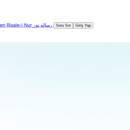
şen
Risale-i Nur
رساله نور
Soru Sor
Giriş Yap