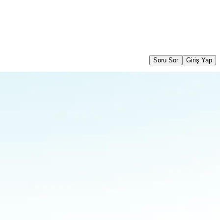
Soru Sor
Giriş Yap