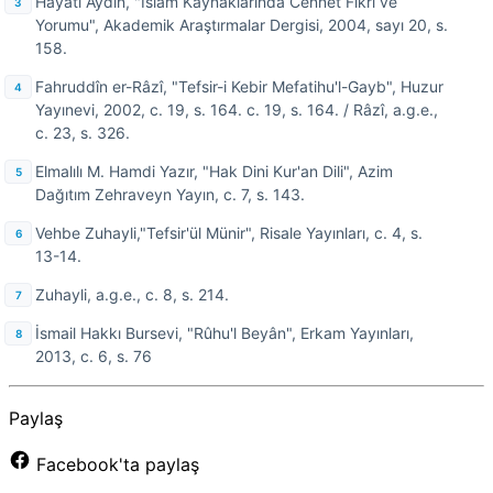
Hayati Aydın, "İslam Kaynaklarında Cennet Fikri ve
Yorumu", Akademik Araştırmalar Dergisi, 2004, sayı 20, s.
158.
Fahruddîn er-Râzî, "Tefsir-i Kebir Mefatihu'l-Gayb", Huzur
Yayınevi, 2002, c. 19, s. 164. c. 19, s. 164. / Râzî, a.g.e.,
c. 23, s. 326.
Elmalılı M. Hamdi Yazır, "Hak Dini Kur'an Dili", Azim
Dağıtım Zehraveyn Yayın, c. 7, s. 143.
Vehbe Zuhayli,"Tefsir'ül Münir", Risale Yayınları, c. 4, s.
13-14.
Zuhayli, a.g.e., c. 8, s. 214.
İsmail Hakkı Bursevi, "Rûhu'l Beyân", Erkam Yayınları,
2013, c. 6, s. 76
Paylaş
Facebook'ta paylaş