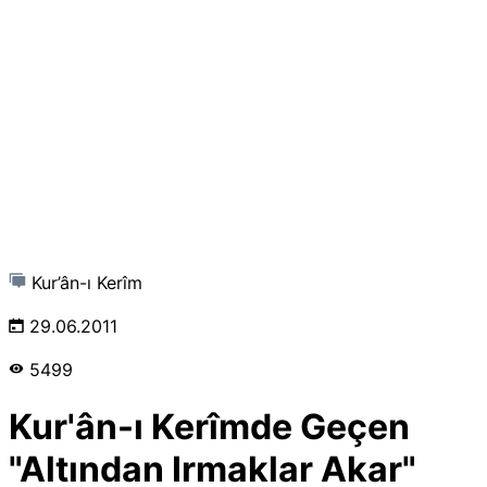
Kur’ân-ı Kerîm
29.06.2011
5499
Kur'ân-ı Kerîmde Geçen
"Altından Irmaklar Akar"