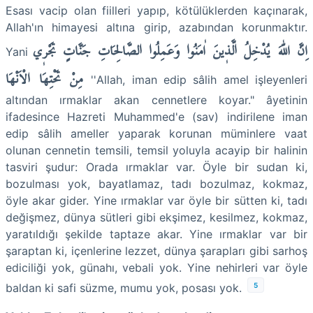
Esası vacip olan fiilleri yapıp, kötülüklerden kaçınarak,
Allah'ın himayesi altına girip, azabından korunmaktır.
اِنَّ اللّٰهَ يُدْخِلُ الَّذ۪ينَ اٰمَنُوا وَعَمِلُوا الصَّالِحَاتِ جَنَّاتٍ تَجْر۪ي
Yani
مِنْ تَحْتِهَا الْاَنْهَا
''Allah, iman edip sâlih amel işleyenleri
altından ırmaklar akan cennetlere koyar." âyetinin
ifadesince Hazreti Muhammed'e (sav) indirilene iman
edip sâlih ameller yaparak korunan müminlere vaat
olunan cennetin temsili, temsil yoluyla acayip bir halinin
tasviri şudur: Orada ırmaklar var. Öyle bir sudan ki,
bozulması yok, bayatlamaz, tadı bozulmaz, kokmaz,
öyle akar gider. Yine ırmaklar var öyle bir sütten ki, tadı
değişmez, dünya sütleri gibi ekşimez, kesilmez, kokmaz,
yaratıldığı şekilde taptaze akar. Yine ırmaklar var bir
şaraptan ki, içenlerine lezzet, dünya şarapları gibi sarhoş
ediciliği yok, günahı, vebali yok. Yine nehirleri var öyle
5
baldan ki safi süzme, mumu yok, posası yok.