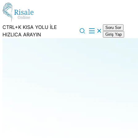
CTRL+K KISA YOLU İLE
Soru Sor
HIZLICA ARAYIN
Giriş Yap