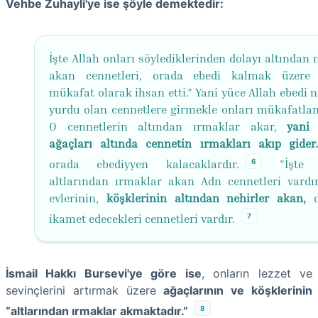
Vehbe Zuhayli'ye ise şöyle demektedir:
İşte Allah onları söylediklerinden dolayı altından 
akan cennetleri, orada ebedi kalmak üzere 
mükafat olarak ihsan etti.” Yani yüce Allah ebedi 
yurdu olan cennetlere girmekle onları mükafatland
O cennetlerin altından ırmaklar akar,
yani
ağaçları altında cennetin ırmakları akıp gider.
6
orada ebediyyen kalacaklardır.
"İşte o
altlarından ırmaklar akan Adn cennetleri vardır
evlerinin,
köşklerinin altından nehirler akan,
d
7
ikamet edecekleri cennetleri vardır.
İsmail Hakkı Bursevi'ye göre ise
, onların lezzet ve
sevinçlerini artırmak üzere
ağaçlarının ve köşklerinin
8
“altlarından ırmaklar akmaktadır.”