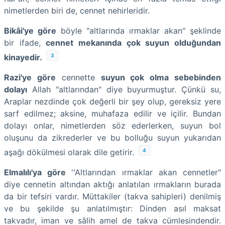
nimetlerden biri de, cennet nehirleridir.
Bikâi'ye göre
böyle "altlarında ırmaklar akan" şeklinde
bir ifade,
cennet mekanında çok suyun olduğundan
3
kinayedir.
Razi'ye göre
cennette
suyun çok olma sebebinden
dolayı
Allah "altlarından" diye buyurmuştur. Çünkü su,
Araplar nezdinde çok değerli bir şey olup, gereksiz yere
sarf edilmez; aksine, muhafaza edilir ve içilir. Bundan
dolayı onlar, nimetlerden söz ederlerken, suyun bol
oluşunu da zikrederler ve bu bolluğu suyun yukarıdan
4
aşağı dökülmesi olarak dile getirir.
Elmalılı'ya göre
''Altlarından ırmaklar akan cennetler"
diye cennetin altından aktığı anlatılan ırmakların burada
da bir tefsiri vardır. Müttakiler (takva sahipleri) denilmiş
ve bu şekilde şu anlatılmıştır: Dinden asıl maksat
takvadır, iman ve sâlih amel de takva cümlesindendir.