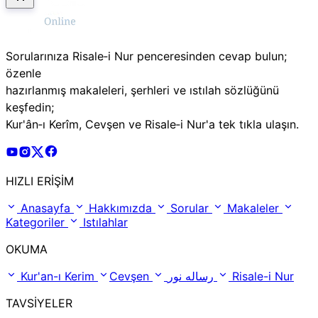
Sorularınıza Risale‑i Nur penceresinden cevap bulun;
özenle
hazırlanmış makaleleri, şerhleri ve ıstılah sözlüğünü
keşfedin;
Kur'ân‑ı Kerîm, Cevşen ve Risale‑i Nur'a tek tıkla ulaşın.
Risale Online Youtube Hesabı
Risale Online Instagram Hesabı
Risale Online X Hesabı
Risale Online Facebook Hesabı
HIZLI ERİŞİM
Anasayfa
Hakkımızda
Sorular
Makaleler
Kategoriler
Istılahlar
OKUMA
Kur'an-ı Kerim
Cevşen
رساله نور
Risale-i Nur
TAVSİYELER