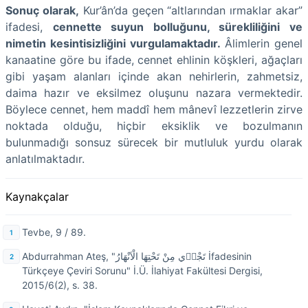
Sonuç olarak,
Kur’ân’da geçen “altlarından ırmaklar akar”
ifadesi,
cennette suyun bolluğunu, sürekliliğini ve
nimetin kesintisizliğini vurgulamaktadır.
Âlimlerin genel
kanaatine göre bu ifade, cennet ehlinin köşkleri, ağaçları
gibi yaşam alanları içinde akan nehirlerin, zahmetsiz,
daima hazır ve eksilmez oluşunu nazara vermektedir.
Böylece cennet, hem maddî hem mânevî lezzetlerin zirve
noktada olduğu, hiçbir eksiklik ve bozulmanın
bulunmadığı sonsuz sürecek bir mutluluk yurdu olarak
anlatılmaktadır.
Kaynakçalar
Tevbe, 9 / 89.
Abdurrahman Ateş, "تَجْر۪ي مِنْ تَحْتِهَا الْاَنْهَارُ İfadesinin
Türkçeye Çeviri Sorunu" İ.Ü. İlahiyat Fakültesi Dergisi,
2015/6(2), s. 38.