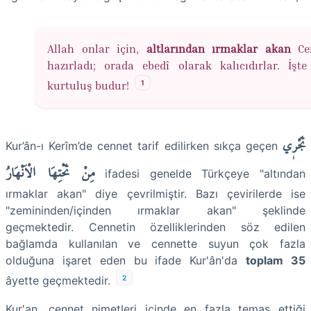
Allah onlar için,
altlarından ırmaklar akan
Cen
hazırladı; orada ebedî olarak kalıcıdırlar. İşt
1
kurtuluş budur!
تَجْر۪ي
Kur’ân-ı Kerîm’de cennet tarif edilirken sıkça geçen
مِنْ تَحْتِهَا الْاَنْهَارُ
ifadesi genelde Türkçeye "altından
ırmaklar akan" diye çevrilmiştir. Bazı çevirilerde ise
"zemininden/içinden ırmaklar akan" şeklinde
geçmektedir. Cennetin özelliklerinden söz edilen
bağlamda kullanılan ve cennette suyun çok fazla
olduğuna işaret eden bu ifade Kur'ân'da
toplam 35
2
âyette geçmektedir.
Kur'an, cennet nimetleri içinde en fazla temas ettiği