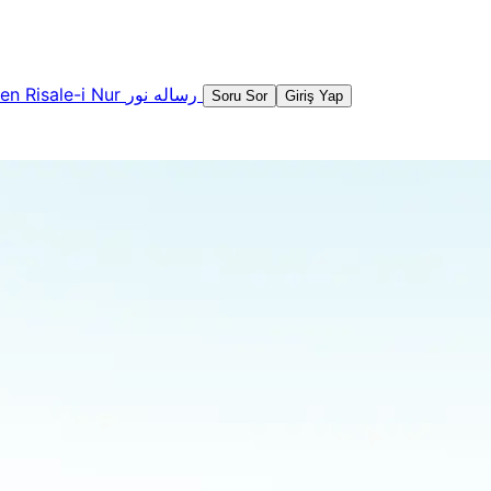
şen
Risale-i Nur
رساله نور
Soru Sor
Giriş Yap