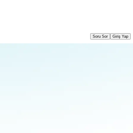
Soru Sor
Giriş Yap