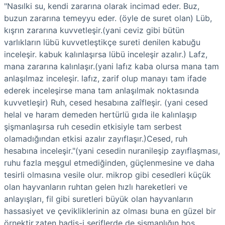
"Nasılki su, kendi zararına olarak incimad eder. Buz,
buzun zararına temeyyu eder. (öyle de suret olan) Lüb,
kışrın zararına kuvvetleşir.(yani ceviz gibi bütün
varlıkların lübü kuvvetleştikçe sureti denilen kabuğu
inceleşir. kabuk kalınlaşırsa lübü inceleşir azalır.) Lafz,
mana zararına kalınlaşır.(yani lafız kaba olursa mana tam
anlaşılmaz inceleşir. lafız, zarif olup manayı tam ifade
ederek inceleşirse mana tam anlaşılmak noktasında
kuvvetleşir) Ruh, cesed hesabına zaîfleşir. (yani cesed
helal ve haram demeden hertürlü gıda ile kalınlaşıp
şişmanlaşırsa ruh cesedin etkisiyle tam serbest
olamadığından etkisi azalır zayıflaşır.)Cesed, ruh
hesabına inceleşir."(yani cesedin nuranileşip zayıflaşması,
ruhu fazla meşgul etmediğinden, güçlenmesine ve daha
tesirli olmasına vesile olur. mikrop gibi cesedleri küçük
olan hayvanların ruhtan gelen hızlı hareketleri ve
anlayışları, fil gibi suretleri büyük olan hayvanların
hassasiyet ve çevikliklerinin az olması buna en güzel bir
örnektir.zaten hadis-i şeriflerde de şişmanlığın hoş