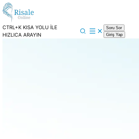
CTRL+K KISA YOLU İLE
Soru Sor
HIZLICA ARAYIN
Giriş Yap