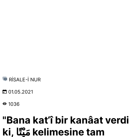
RİSALE-İ NUR
01.05.2021
1036
"Bana kat‘î bir kanâat verdi
ki, مَيْتًا kelimesine tam