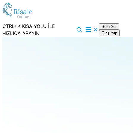
CTRL+K KISA YOLU İLE
Soru Sor
HIZLICA ARAYIN
Giriş Yap