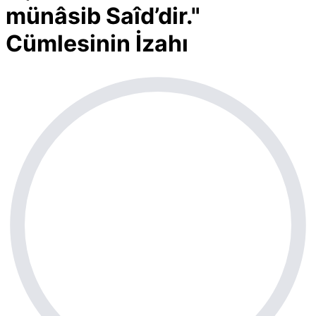
münâsib Saîd’dir."
Cümlesinin İzahı