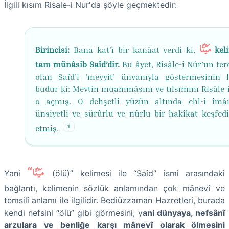
İlgili kısım Risale-i Nur'da şöyle geçmektedir:
مَيْتًا
Birincisi:
Bana kat‘î bir kanâat verdi ki,
kel
tam münâsib Saîd’dir.
Bu âyet, Risâle-i Nûr’un te
olan Saîd’i ‘meyyit’ ünvanıyla göstermesinin 
budur ki: Mevtin muammâsını ve tılsımını Risâle-i
o açmış. O dehşetli yüzün altında ehl-i îm
ünsiyetli ve sürûrlu ve nûrlu bir hakîkat keşfedi
1
etmiş.
“مَيْتًا
Yani
(ölü)” kelimesi ile “Saîd” ismi arasındaki
bağlantı, kelimenin sözlük anlamından çok mânevî ve
temsilî anlamı ile ilgilidir. Bediüzzaman Hazretleri, burada
kendi nefsini “ölü” gibi görmesini; y
ani dünyaya, nefsânî
arzulara ve benliğe karşı mânevî olarak ölmesini