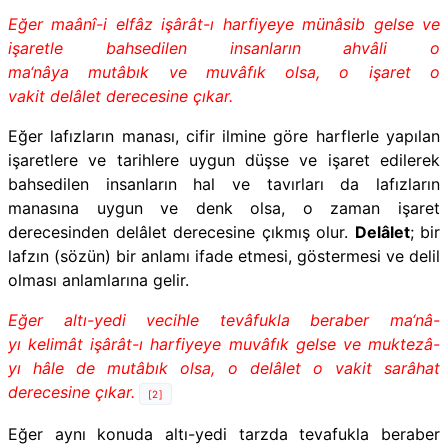
Eğer maânî-i elfâz işârât-ı harfiyeye münâsib gelse ve
işaretle bahsedilen insanların ahvâli o
ma‘nâya mutâbık ve muvâfık olsa, o işaret o
vakit delâlet derecesine çıkar.
Eğer lafızların manası, cifir ilmine göre harflerle yapılan
işaretlere ve tarihlere uygun düşse ve işaret edilerek
bahsedilen insanların hal ve tavırları da lafızların
manasına uygun ve denk olsa, o zaman işaret
derecesinden delâlet derecesine çıkmış olur.
Delâlet
; bir
lafzın (sözün) bir anlamı ifade etmesi, göstermesi ve delil
olması anlamlarına gelir.
Eğer altı-yedi vecihle tevâfukla beraber ma‘nâ-
yı kelimât işârât-ı harfiyeye muvâfık gelse ve muktezâ-
yı hâle de mutâbık olsa, o delâlet o vakit sarâhat
derecesine çıkar.
[2]
Eğer aynı konuda altı-yedi tarzda tevafukla beraber