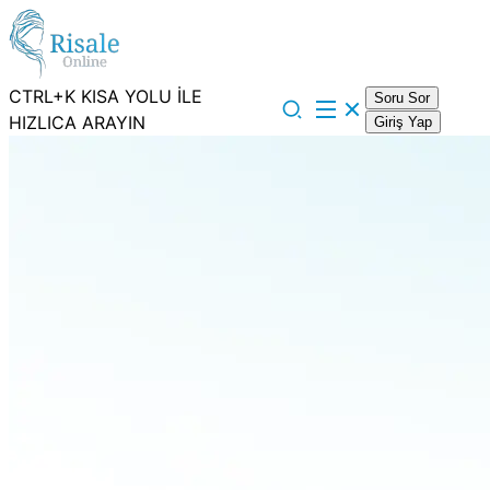
CTRL+K KISA YOLU İLE
Soru Sor
HIZLICA ARAYIN
Giriş Yap