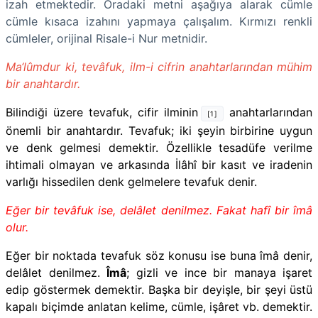
izah etmektedir. Oradaki metni aşağıya alarak cümle
cümle kısaca izahını yapmaya çalışalım. Kırmızı renkli
cümleler, orijinal Risale-i Nur metnidir.
Ma‘lûmdur ki, tevâfuk, ilm-i cifrin anahtarlarından mühim
bir anahtardır.
Bilindiği üzere tevafuk, cifir ilminin
anahtarlarından
[1]
önemli bir anahtardır. Tevafuk; iki şeyin birbirine uygun
ve denk gelmesi demektir. Özellikle tesadüfe verilme
ihtimali olmayan ve arkasında İlâhî bir kasıt ve iradenin
varlığı hissedilen denk gelmelere tevafuk denir.
Eğer bir tevâfuk ise, delâlet denilmez. Fakat hafî bir îmâ
olur.
Eğer bir noktada tevafuk söz konusu ise buna îmâ denir,
delâlet denilmez.
Îmâ
; gizli ve ince bir manaya işaret
edip göstermek demektir. Başka bir deyişle, bir şeyi üstü
kapalı biçimde anlatan kelime, cümle, işâret vb. demektir.