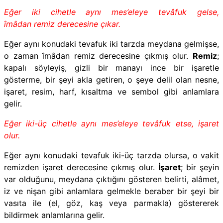
Eğer iki cihetle aynı mes’eleye tevâfuk gelse,
îmâdan remiz derecesine çıkar.
Eğer aynı konudaki tevafuk iki tarzda meydana gelmişse,
o zaman îmâdan remiz derecesine çıkmış olur.
Remiz
;
kapalı söyleyiş, gizli bir manayı ince bir işaretle
gösterme, bir şeyi akla getiren, o şeye delil olan nesne,
işaret, resim, harf, kısaltma ve sembol gibi anlamlara
gelir.
Eğer iki-üç cihetle aynı mes’eleye tevâfuk etse, işaret
olur.
Eğer aynı konudaki tevafuk iki-üç tarzda olursa, o vakit
remizden işaret derecesine çıkmış olur.
İşaret
; bir şeyin
var olduğunu, meydana çıktığını gösteren belirti, alâmet,
iz ve nişan gibi anlamlara gelmekle beraber bir şeyi bir
vasıta ile (el, göz, kaş veya parmakla) göstererek
bildirmek anlamlarına gelir.