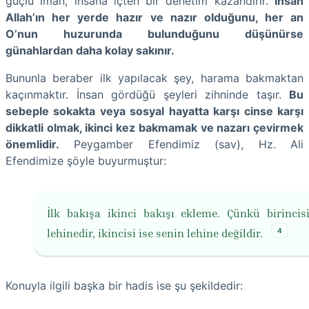
güçlü iman, insana içten bir denetim kazandırır.
İnsan
Allah’ın her yerde hazır ve nazır olduğunu, her an
O’nun huzurunda bulunduğunu düşünürse
günahlardan daha kolay sakınır.
Bununla beraber ilk yapılacak şey, harama bakmaktan
kaçınmaktır. İnsan gördüğü şeyleri zihninde taşır.
Bu
sebeple sokakta veya sosyal hayatta karşı cinse karşı
dikkatli olmak, ikinci kez bakmamak ve nazarı çevirmek
önemlidir.
Peygamber Efendimiz (sav), Hz. Ali
Efendimize şöyle buyurmuştur:
İlk bakışa ikinci bakışı ekleme. Çünkü birincis
4
lehinedir, ikincisi ise senin lehine değildir.
Konuyla ilgili başka bir hadis ise şu şekildedir: