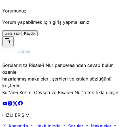
Yorumunuz
Yorum yapabilmek için giriş yapmalısınız
Giriş Yap
Kaydol
Sorularınıza Risale‑i Nur penceresinden cevap bulun;
özenle
hazırlanmış makaleleri, şerhleri ve ıstılah sözlüğünü
keşfedin;
Kur'ân‑ı Kerîm, Cevşen ve Risale‑i Nur'a tek tıkla ulaşın.
Risale Online Youtube Hesabı
Risale Online Instagram Hesabı
Risale Online X Hesabı
Risale Online Facebook Hesabı
HIZLI ERİŞİM
Anasayfa
Hakkımızda
Sorular
Makaleler