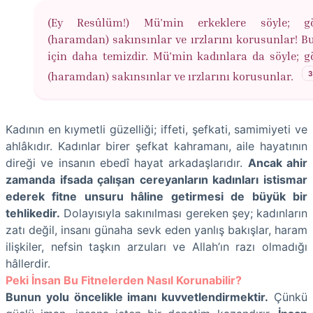
(Ey Resûlüm!) Mü'min erkeklere söyle; göz
(haramdan) sakınsınlar ve ırzlarını korusunlar! Bu
için daha temizdir. Mü'min kadınlara da söyle; gö
(haramdan) sakınsınlar ve ırzlarını korusunlar.
Kadının en kıymetli güzelliği; iffeti, şefkati, samimiyeti ve
ahlâkıdır. Kadınlar birer şefkat kahramanı, aile hayatının
direği ve insanın ebedî hayat arkadaşlarıdır.
Ancak ahir
zamanda ifsada çalışan cereyanların kadınları istismar
ederek fitne unsuru hâline getirmesi de büyük bir
tehlikedir.
Dolayısıyla sakınılması gereken şey; kadınların
zatı değil, insanı günaha sevk eden yanlış bakışlar, haram
ilişkiler, nefsin taşkın arzuları ve Allah’ın razı olmadığı
hâllerdir.
Peki İnsan Bu Fitnelerden Nasıl Korunabilir?
Bunun yolu öncelikle imanı kuvvetlendirmektir.
Çünkü