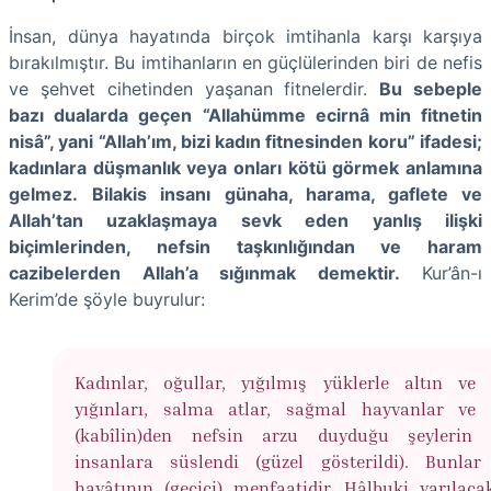
İnsan, dünya hayatında birçok imtihanla karşı karşıya
bırakılmıştır. Bu imtihanların en güçlülerinden biri de nefis
ve şehvet cihetinden yaşanan fitnelerdir.
Bu sebeple
bazı dualarda geçen “Allahümme ecirnâ min fitnetin
nisâ”, yani “Allah’ım, bizi kadın fitnesinden koru” ifadesi;
kadınlara düşmanlık veya onları kötü görmek anlamına
gelmez.
Bilakis insanı günaha, harama, gaflete ve
Allah’tan uzaklaşmaya sevk eden yanlış ilişki
biçimlerinden, nefsin taşkınlığından ve haram
cazibelerden Allah’a sığınmak demektir.
Kur’ân-ı
Kerim’de şöyle buyrulur:
Kadınlar, oğullar, yığılmış yüklerle altın v
yığınları, salma atlar, sağmal hayvanlar ve 
(kabîlin)den nefsin arzu duyduğu şeylerin s
insanlara süslendi (güzel gösterildi). Bunla
hayâtının (geçici) menfaatidir. Hâlbuki varılaca