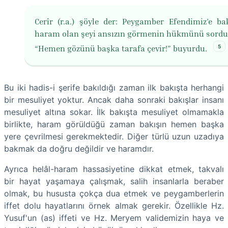
Cerîr (r.a.) şöyle der: Peygamber Efendimiz’e ba
haram olan şeyi ansızın görmenin hükmünü sord
5
“Hemen gözünü başka tarafa çevir!” buyurdu.
Bu iki hadis-i şerife bakıldığı zaman ilk bakışta herhangi
bir mesuliyet yoktur. Ancak daha sonraki bakışlar insanı
mesuliyet altına sokar. İlk bakışta mesuliyet olmamakla
birlikte, haram görüldüğü zaman bakışın hemen başka
yere çevrilmesi gerekmektedir. Diğer türlü uzun uzadıya
bakmak da doğru değildir ve haramdır.
Ayrıca helâl-haram hassasiyetine dikkat etmek, takvalı
bir hayat yaşamaya çalışmak, salih insanlarla beraber
olmak, bu hususta çokça dua etmek ve peygamberlerin
iffet dolu hayatlarını örnek almak gerekir. Özellikle Hz.
Yusuf'un (as) iffeti ve Hz. Meryem validemizin haya ve