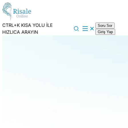
CTRL+K KISA YOLU İLE
Soru Sor
HIZLICA ARAYIN
Giriş Yap