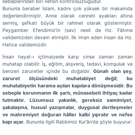
sebeplerinden biri nefsin kontrolsüzlüğüdür.
Bununla beraber İslam, kadını çok yüksek bir makamda
değerlendirmiştir. Anne olarak cenneti ayakları altına
sermiş, şefkati büyük bir rahmet olarak göstermiştir.
Peygamber Efendimiz’in (sav) nesli de Hz. Fâtıma
validemizden devam etmiştir. İlk iman eden insan da Hz.
Hatice validemizdir.
İnsan hayat-ı içtimaiyede karşı cinse zaman zaman
muhatap olabilir. İş, eğitim, alışveriş, tedavi, komşuluk ve
benzeri zaruretler içinde bu doğaldır.
Günah olan şey,
zaruret ölçüsündeki muhatabiyet değil; bu
muhatabiyetin harama açılan kapılara dönüşmesidir. Bu
sebeple korunmanın ilk şartı, münasebeti ihtiyaç kadar
tutmaktır. Lüzumsuz yakınlık, gereksiz samimiyet,
şakalaşma, hususî yazışmalar, duygusal dertleşmeler
ve mahremiyet doğuran hâller kalbi yıpratır ve nefse
kapı açar.
Bununla ilgili Rabbimiz Kur’ân’da şöyle buyurur: