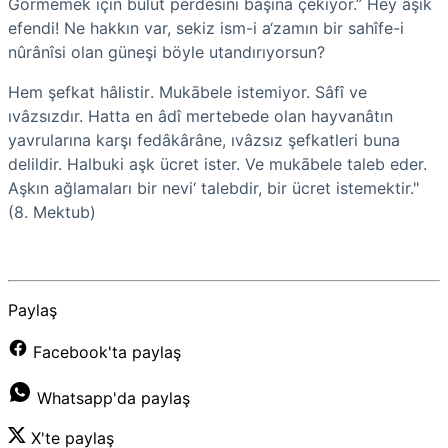
Görmemek için bulut perdesini başına çekiyor.” Hey âşık
efendi! Ne hakkın var, sekiz ism-i a‘zamın bir sahîfe-i
nûrânîsi olan güneşi böyle utandırıyorsun?
Hem şefkat
hâlistir
. Mukābele istemiyor. Sâfî ve
ıvâzsızdır. Hatta en âdî mertebede olan hayvanâtın
yavrularına karşı fedâkârâne, ıvâzsız şefkatleri buna
delildir. Halbuki aşk ücret ister. Ve mukābele taleb eder.
Aşkın ağlamaları bir nevi‘ talebdir, bir ücret istemektir."
(8. Mektub)
Paylaş
Facebook'ta paylaş
Whatsapp'da paylaş
X'te paylaş