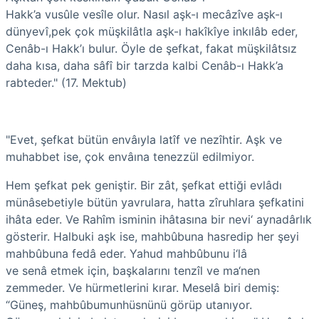
Hakk’a
vusûle
vesîle olur. Nasıl
aşk-ı mecâzî
ve aşk-ı
dünyevî,pek çok müşkilâtla aşk-ı hakîkîye inkılâb eder,
Cenâb-ı Hakk’ı bulur. Öyle de şefkat, fakat müşkilâtsız
daha kısa, daha sâfî bir tarzda kalbi Cenâb-ı Hakk’a
rabteder." (17. Mektub)
"Evet, şefkat bütün envâıyla
latîf
ve nezîhtir. Aşk ve
muhabbet ise, çok envâına
tenezzül
edilmiyor.
Hem şefkat pek geniştir. Bir zât, şefkat ettiği evlâdı
münâsebetiyle bütün yavrulara, hatta zîruhlara şefkatini
ihâta eder. Ve Rahîm isminin ihâtasına bir nevi‘ aynadârlık
gösterir. Halbuki aşk ise, mahbûbuna hasredip her şeyi
mahbûbuna fedâ eder. Yahud mahbûbunu i‘lâ
ve
senâ
etmek için, başkalarını
tenzîl
ve ma‘nen
zemmeder. Ve hürmetlerini kırar. Meselâ biri demiş:
“Güneş, mahbûbumun
hüsnünü
görüp utanıyor.