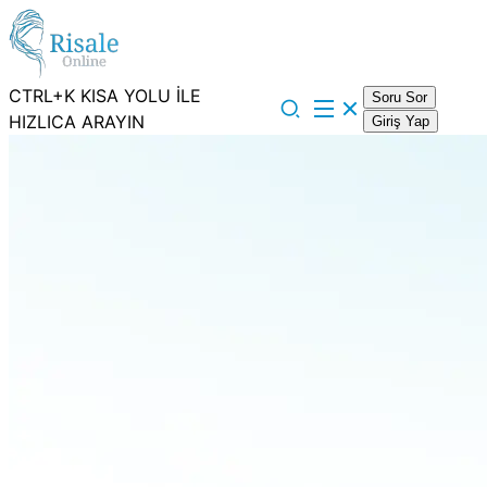
CTRL+K KISA YOLU İLE
Soru Sor
HIZLICA ARAYIN
Giriş Yap