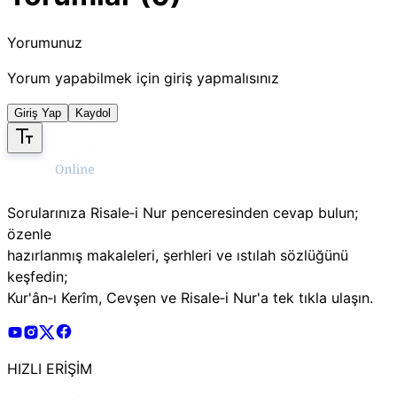
Yorumunuz
Yorum yapabilmek için giriş yapmalısınız
Giriş Yap
Kaydol
Sorularınıza Risale‑i Nur penceresinden cevap bulun;
özenle
hazırlanmış makaleleri, şerhleri ve ıstılah sözlüğünü
keşfedin;
Kur'ân‑ı Kerîm, Cevşen ve Risale‑i Nur'a tek tıkla ulaşın.
Risale Online Youtube Hesabı
Risale Online Instagram Hesabı
Risale Online X Hesabı
Risale Online Facebook Hesabı
HIZLI ERİŞİM