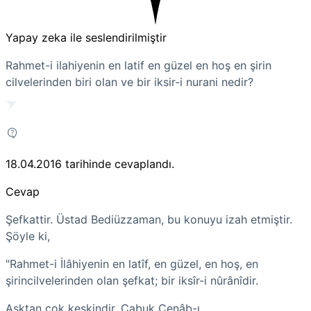
Yapay zeka ile seslendirilmiştir
Rahmet-i ilahiyenin en latif en güzel en hoş en şirin
cilvelerinden biri olan ve bir iksir-i nurani nedir?
18.04.2016
tarihinde cevaplandı.
Cevap
Şefkattir. Üstad Bediüzzaman, bu konuyu izah etmiştir.
Şöyle ki,
"Rahmet-i İlâhiyenin en latîf, en güzel, en hoş, en
şirin
cilvelerinden
olan şefkat; bir
iksîr-i
nûrânîdir.
Aşktan çok keskindir. Çabuk Cenâb-ı