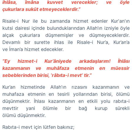
ihlâsa, îmâna kuvvet verecekler; ve öyle
çukurlara sukūt etmeyeceklerdir.”
Risale-i Nur ile bu zamanda hizmet edenler Kur'an'ın
kutsi dairesi içinde bulunduklarından Allah’ın izniyle öyle
alçak çukurlara düşmemişler ve düşmeyeceklerdir.
Devamlı bir surette ihlas ile Risale-i Nur’a, Kur’an’a
ve İman’a hizmet edecekler.
“Ey hizmet-i Kur’âniyede arkadaşlarım! İhlâsı
kazanmanın ve muhâfaza etmenin en müessir
sebeblerinden birisi, ‘râbıta-i mevt’ tir.”
Kur’an hizmetinde Allah'ın rızasını kazanmanın ve
muhafaza etmenin en tesirli yollarından birisi, ölümü
düşünmektir. İhlası kazanmanın en etkili yolu rabıta-i
mevttir yani ölümle bir bağ kurup sürekli
ölümü düşünmektir.
Rabıta-i mevt için lütfen bakınız;