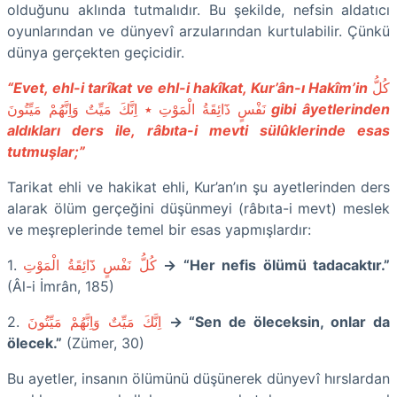
olduğunu aklında tutmalıdır. Bu şekilde, nefsin aldatıcı
oyunlarından ve dünyevî arzularından kurtulabilir. Çünkü
dünya gerçekten geçicidir.
“Evet, ehl-i tarîkat ve ehl-i hakîkat, Kur’ân-ı Hakîm’in
كُلُّ
نَفْسٍ ذَٓائِقَةُ الْمَوْتِ ٭ اِنَّكَ مَيِّتٌ وَاِنَّهُمْ مَيِّتُونَ
gibi âyetlerinden
aldıkları ders ile, râbıta-i mevti sülûklerinde esas
tutmuşlar;”
Tarikat ehli ve hakikat ehli, Kur’an’ın şu ayetlerinden ders
alarak ölüm gerçeğini düşünmeyi (râbıta-i mevt) meslek
ve meşreplerinde temel bir esas yapmışlardır:
1.
كُلُّ نَفْسٍ ذَٓائِقَةُ الْمَوْتِ
→ “Her nefis ölümü tadacaktır.”
(Âl-i İmrân, 185)
2.
اِنَّكَ مَيِّتٌ وَاِنَّهُمْ مَيِّتُونَ
→ “Sen de öleceksin, onlar da
ölecek.”
(Zümer, 30)
Bu ayetler, insanın ölümünü düşünerek dünyevî hırslardan