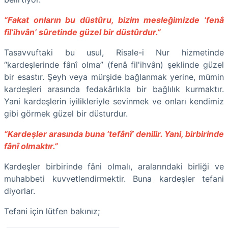
“Fakat onların bu düstûru, bizim mesleğimizde ‘fenâ
fil’ihvân’ sûretinde güzel bir düstûrdur.”
Tasavvuftaki bu usul, Risale-i Nur hizmetinde
“kardeşlerinde fânî olma” (fenâ fil'ihvân) şeklinde güzel
bir esastır. Şeyh veya mürşide bağlanmak yerine, mümin
kardeşleri arasında fedakârlıkla bir bağlılık kurmaktır.
Yani kardeşlerin iyilikleriyle sevinmek ve onları kendimiz
gibi görmek güzel bir düsturdur.
“Kardeşler arasında buna ‘tefânî’ denilir. Yani, birbirinde
fânî olmaktır.”
Kardeşler birbirinde fâni olmalı, aralarındaki birliği ve
muhabbeti kuvvetlendirmektir. Buna kardeşler tefani
diyorlar.
Tefani için lütfen bakınız;