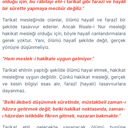
olduğu için, bu râbıtayı ehl-i tarîkat gibi farazî ve hayâlî
bir sûrette yapmaya mecbûr değiliz.”
Tarikat mesleğinde olanlar, ölümü hayalî ve farazî bir
şekilde tasavvur ederler. Ancak Risale-i Nur mesleği
hakikat mesleği olduğu için, böyle hayalî canlandırmalara
gerek yoktur. Yani, ölümü hayalî şekilde değil, gerçek
yönüyle düşünmeliyiz.
“Hem meslek-i hakîkate uygun gelmiyor.”
Tarikat ehlinin yaptığı şekilde ölümü hayal etmek, hakikat
mesleğine uygun değildir. Çünkü hakikat mesleği, gerçek
ve kesin bilgiyi esas alır, farazî (hayali) tasavvurlara
dayanmaz.
“Belki âkıbeti düşünmek sûretinde, müstakbeli zaman-ı
hâzıra getirmek değil; belki hakîkat noktasında, zaman-
ı hâzırdan istikbâle fikren gitmek, nazaran bakmaktır.”
Tarikat ehli, gelecekte yaşanacak ölümü bugüne