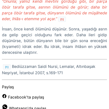
“Onunla; yalnız kendi mevtini gördüğü gibi, bir parça
öbür tarafa gitse, asrının ölümünü de görür; daha bir
parça öbür tarafa gitse, dünyanın ölümünü de müşâhede
eder, ihlâs-ı etemme yol açar.”
[1]
İnsan, önce kendi ölümünü düşünür. Sonra, yaşadığı asrın
da gelip geçici olduğunu fark eder. Daha ileri gidip
düşünürse, bütün dünyanın bile bir gün sona ereceğini
(kıyameti) idrak eder. Bu idrak, insanı ihlâsın en yüksek
derecesine ulaştırır.
Bediüzzaman Saidi Nursi, Lemalar, Altınbaşak
[1]
Neşriyat, İstanbul 2007, s.169-171
Paylaş
Facebook'ta paylaş
Whatsapp'da paylaş