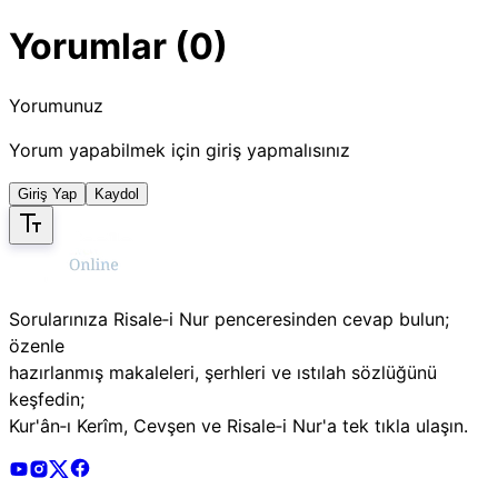
Yorumlar (0)
Yorumunuz
Yorum yapabilmek için giriş yapmalısınız
Giriş Yap
Kaydol
Sorularınıza Risale‑i Nur penceresinden cevap bulun;
özenle
hazırlanmış makaleleri, şerhleri ve ıstılah sözlüğünü
keşfedin;
Kur'ân‑ı Kerîm, Cevşen ve Risale‑i Nur'a tek tıkla ulaşın.
Risale Online Youtube Hesabı
Risale Online Instagram Hesabı
Risale Online X Hesabı
Risale Online Facebook Hesabı