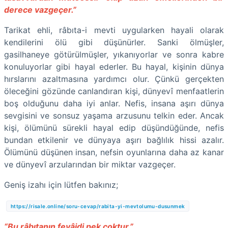
derece vazgeçer.”
Tarikat ehli, râbıta-i mevti uygularken hayali olarak
kendilerini ölü gibi düşünürler. Sanki ölmüşler,
gasilhaneye götürülmüşler, yıkanıyorlar ve sonra kabre
konuluyorlar gibi hayal ederler. Bu hayal, kişinin dünya
hırslarını azaltmasına yardımcı olur. Çünkü gerçekten
öleceğini gözünde canlandıran kişi, dünyevî menfaatlerin
boş olduğunu daha iyi anlar. Nefis, insana aşırı dünya
sevgisini ve sonsuz yaşama arzusunu telkin eder. Ancak
kişi, ölümünü sürekli hayal edip düşündüğünde, nefis
bundan etkilenir ve dünyaya aşırı bağlılık hissi azalır.
Ölümünü düşünen insan, nefsin oyunlarına daha az kanar
ve dünyevî arzularından bir miktar vazgeçer.
Geniş izahı için lütfen bakınız;
https://risale.online/soru-cevap/rabita-yi-mevtolumu-dusunmek
“Bu râbıtanın fevâidi pek çoktur.”