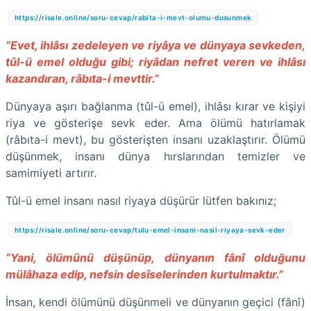
https://risale.online/soru-cevap/rabita-i-mevt-olumu-dusunmek
“Evet, ihlâsı zedeleyen ve riyâya ve dünyaya sevkeden,
tûl-ü emel olduğu gibi; riyâdan nefret veren ve ihlâsı
kazandıran, râbıta-i mevttir.”
Dünyaya aşırı bağlanma (tûl-ü emel), ihlâsı kırar ve kişiyi
riya ve gösterişe sevk eder. Ama ölümü hatırlamak
(râbıta-i mevt), bu gösterişten insanı uzaklaştırır. Ölümü
düşünmek, insanı dünya hırslarından temizler ve
samimiyeti artırır.
Tûl-ü emel insanı nasıl riyaya düşürür lütfen bakınız;
https://risale.online/soru-cevap/tulu-emel-insani-nasil-riyaya-sevk-eder
“Yani, ölümünü düşünüp, dünyanın fânî olduğunu
mülâhaza edip, nefsin desîselerinden kurtulmaktır.”
İnsan, kendi ölümünü düşünmeli ve dünyanın geçici (fânî)