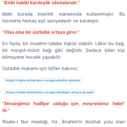
“Belki hakîkî kardeşlik vâsıtalarıdır.”
Belki burada kesinlik manasında kullanılmıştır. Bu
hizmette herkes eşit seviyededir ve kardeştir.
“Olsa olsa bir üstâdlık ortaya girer.”
En fazla, bir muallim-talebe ilişkisi olabilir. Lâkin bu bağ,
bir mürşid-mürid bağı gibi değildir. Sadece bilen kişi
bilmeyene hocalık yapabilir.
Üstadlık makamı için lütfen bakınız;
https://risale.online/soru-cevap/ustadlik-makami
https://risale.online/soru-cevap/ustadligin-ortaya-girmesi
“Mesleğimiz ‘halîliye’ olduğu için, meşrebimiz ‘hıllet’
tir.”
Risale-i Nur mesleği, Hz. İbrahim’in dostluk yolu olan