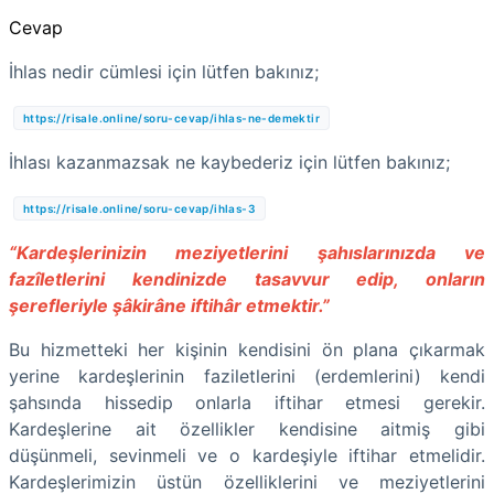
Cevap
İhlas nedir cümlesi için lütfen bakınız;
https://risale.online/soru-cevap/ihlas-ne-demektir
İhlası kazanmazsak ne kaybederiz için lütfen bakınız;
https://risale.online/soru-cevap/ihlas-3
“Kardeşlerinizin meziyetlerini şahıslarınızda ve
fazîletlerini kendinizde tasavvur edip, onların
şerefleriyle şâkirâne iftihâr etmektir.”
Bu hizmetteki her kişinin kendisini ön plana çıkarmak
yerine kardeşlerinin faziletlerini (erdemlerini) kendi
şahsında hissedip onlarla iftihar etmesi gerekir.
Kardeşlerine ait özellikler kendisine aitmiş gibi
düşünmeli, sevinmeli ve o kardeşiyle iftihar etmelidir.
Kardeşlerimizin üstün özelliklerini ve meziyetlerini