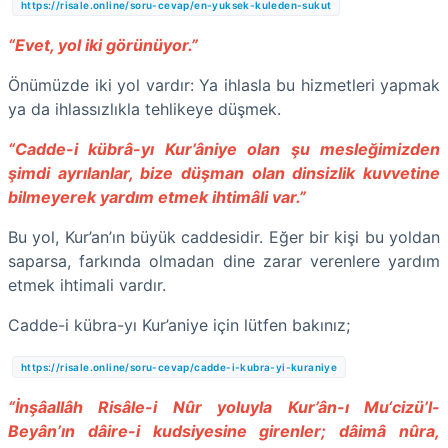
https://risale.online/soru-cevap/en-yuksek-kuleden-sukut
“Evet, yol iki görünüyor.”
Önümüzde iki yol vardır: Ya ihlasla bu hizmetleri yapmak
ya da ihlassızlıkla tehlikeye düşmek.
“Cadde-i kübrâ-yı Kur’âniye olan şu mesleğimizden
şimdi ayrılanlar, bize düşman olan dinsizlik kuvvetine
bilmeyerek yardım etmek ihtimâli var.”
Bu yol, Kur’an’ın büyük caddesidir. Eğer bir kişi bu yoldan
saparsa, farkında olmadan dine zarar verenlere yardım
etmek ihtimali vardır.
Cadde-i kübra-yı Kur’aniye için lütfen bakınız;
https://risale.online/soru-cevap/cadde-i-kubra-yi-kuraniye
“İnşâallâh Risâle-i Nûr yoluyla Kur’ân-ı Mu‘cizü’l-
Beyân’ın dâire-i kudsiyesine girenler; dâimâ nûra,