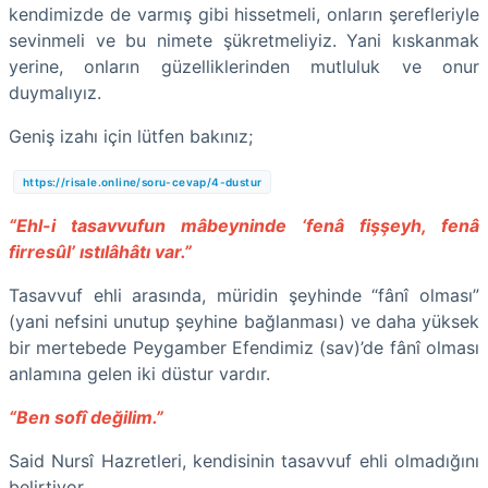
kendimizde de varmış gibi hissetmeli, onların şerefleriyle
sevinmeli ve bu nimete şükretmeliyiz. Yani kıskanmak
yerine, onların güzelliklerinden mutluluk ve onur
duymalıyız.
Geniş izahı için lütfen bakınız;
https://risale.online/soru-cevap/4-dustur
“Ehl-i tasavvufun mâbeyninde ‘fenâ fişşeyh, fenâ
firresûl’ ıstılâhâtı var.”
Tasavvuf ehli arasında, müridin şeyhinde “fânî olması”
(yani nefsini unutup şeyhine bağlanması) ve daha yüksek
bir mertebede Peygamber Efendimiz (sav)’de fânî olması
anlamına gelen iki düstur vardır.
“Ben sofî değilim.”
Said Nursî Hazretleri, kendisinin tasavvuf ehli olmadığını
belirtiyor.