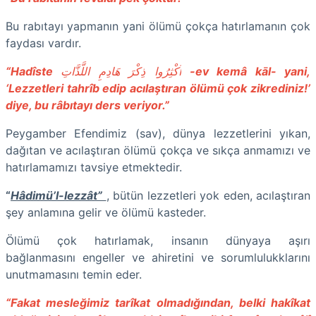
Bu rabıtayı yapmanın yani ölümü çokça hatırlamanın çok
faydası vardır.
“Hadîste
اَكْثِرُوا ذِكْرَ هَادِمِ اللَّذَّاتِ
-ev kemâ kāl- yani,
‘Lezzetleri tahrîb edip acılaştıran ölümü çok zikrediniz!’
diye, bu râbıtayı ders veriyor.”
Peygamber Efendimiz (sav), dünya lezzetlerini yıkan,
dağıtan ve acılaştıran ölümü çokça ve sıkça anmamızı ve
hatırlamamızı tavsiye etmektedir.
“
Hâdimü’l-lezzât”
, bütün lezzetleri yok eden, acılaştıran
şey anlamına gelir ve ölümü kasteder.
Ölümü çok hatırlamak, insanın dünyaya aşırı
bağlanmasını engeller ve ahiretini ve sorumlulukklarını
unutmamasını temin eder.
“Fakat mesleğimiz tarîkat olmadığından, belki hakîkat