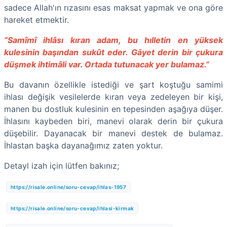
sadece Allah'ın rızasını esas maksat yapmak ve ona göre
hareket etmektir.
“Samîmî ihlâsı kıran adam, bu hılletin en yüksek
kulesinin başından sukût eder. Gāyet derin bir çukura
düşmek ihtimâli var. Ortada tutunacak yer bulamaz.”
Bu davanın özellikle istediği ve şart koştuğu samimi
ihlası değişik vesilelerde kıran veya zedeleyen bir kişi,
manen bu dostluk kulesinin en tepesinden aşağıya düşer.
İhlasını kaybeden biri, manevi olarak derin bir çukura
düşebilir. Dayanacak bir manevi destek de bulamaz.
İhlastan başka dayanağımız zaten yoktur.
Detayl izah için lütfen bakınız;
https://risale.online/soru-cevap/ihlas-1957
https://risale.online/soru-cevap/ihlasi-kirmak