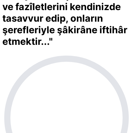
ve fazîletlerini kendinizde
tasavvur edip, onların
şerefleriyle şâkirâne iftihâr
etmektir..."