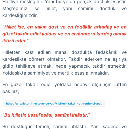
Halîliye mesleğidir. Yani bu yolda gerçek dostluk esastır.
Meşrebimiz ise hıllet, yani samimi dostluk ve
kardeşliğimizdir.
“Hıllet ise, en yakın dost ve en fedâkâr arkadaş ve en
güzel takdîr edici yoldaş ve en civânmerd kardeş olmak
iktizâ eder.”
Hılletten kast edilen mana, dostlukta fedakârlık ve
kardeşlikte cömert olmaktır. Takdir ederken ne aşırıya
gidip tehlikeye atmak, nede yapmacık takdir etmektir.
Yoldaşlıkta samimiyet ve mertlik esas alınmalıdır.
En güzel takdir edici yoldaşa nebevi ölçü için lütfen
bakınız;
https://risale.online/soru-cevap/kisileri-takdir-etmenin-olcusu
“Bu hılletin üssül’esâsı, samîmî ihlâstır.”
Bu dostluğun temeli, samimi ihlastır. Yani sadece ve