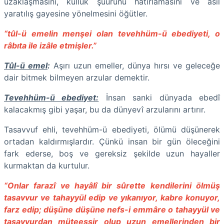
uzaklaşmasını, kulluk şuurunu hatırlamasını ve asıl
yaratılış gayesine yönelmesini öğütler.
“tûl-ü emelin menşei olan tevehhüm-ü ebediyeti, o
râbıta ile izâle etmişler.”
Tûl-ü emel
:
Aşırı uzun emeller, dünya hırsı ve geleceğe
dair bitmek bilmeyen arzular demektir.
Tevehhüm-ü ebediyet:
İnsan sanki dünyada ebedî
kalacakmış gibi yaşar, bu da dünyevî arzularını artırır.
Tasavvuf ehli, tevehhüm-ü ebediyeti, ölümü düşünerek
ortadan kaldırmışlardır. Çünkü insan bir gün öleceğini
fark ederse, boş ve gereksiz şekilde uzun hayaller
kurmaktan da kurtulur.
“Onlar farazî ve hayâlî bir sûrette kendilerini ölmüş
tasavvur ve tahayyül edip ve yıkanıyor, kabre konuyor,
farz edip; düşüne düşüne nefs-i emmâre o tahayyül ve
tasavvurdan müteessir olup uzun emellerinden bir