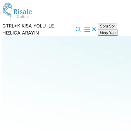
CTRL+K KISA YOLU İLE
Soru Sor
HIZLICA ARAYIN
Giriş Yap