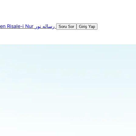
şen
Risale-i Nur
رساله نور
Soru Sor
Giriş Yap