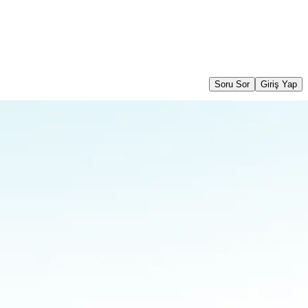
Soru Sor
Giriş Yap