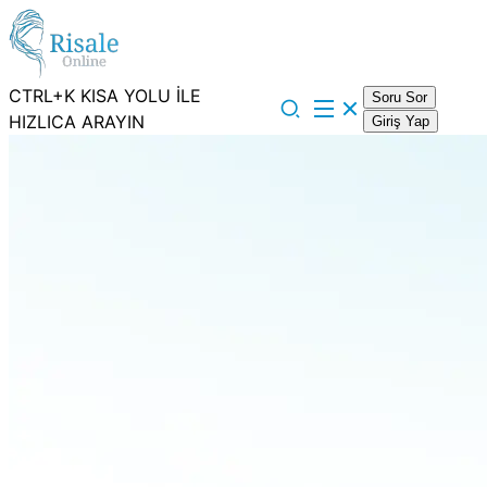
CTRL+K KISA YOLU İLE
Soru Sor
HIZLICA ARAYIN
Giriş Yap