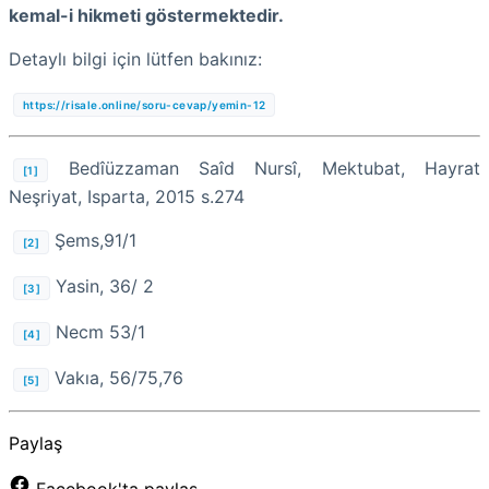
kemal-i hikmeti göstermektedir.
Detaylı bilgi için lütfen bakınız:
https://risale.online/soru-cevap/yemin-12
Bedîüzzaman Saîd Nursî, Mektubat, Hayrat
[1]
Neşriyat, Isparta, 2015 s.274
Şems,91/1
[2]
Yasin, 36/ 2
[3]
Necm 53/1
[4]
Vakıa, 56/75,76
[5]
Paylaş
Facebook'ta paylaş