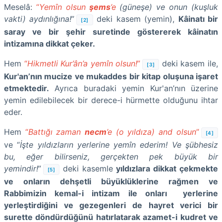
Meselâ:
“
Yemîn olsun
şems
’e
(güneşe) ve onun (kuşluk
vakti) aydınlığına!
”
deki kasem (yemin),
Kâinatı bir
[2]
saray ve bir şehir suretinde göstererek kâinatın
intizamına dikkat çeker.
Hem
“
Hikmetli Kur’ân’a
yemîn olsun!
”
deki kasem ile,
[3]
Kur'an’nın mucize ve mukaddes bir kitap oluşuna işaret
etmektedir.
Ayrıca buradaki yemin Kur'an’nın üzerine
yemin edilebilecek bir derece-i hürmette olduğunu ihtar
eder.
Hem
“
Battığı zaman
necm
’e (o yıldıza) and olsun
”
[4]
ve “
İşte yıldızların yerlerine yemîn ederim! Ve şübhesiz
bu, eğer bilirseniz, gerçekten pek büyük bir
yemindir!
”
deki kasemle
yıldızlara dikkat çekmekte
[5]
ve onların dehşetli büyüklüklerine rağmen ve
Rabbimizin kemal-i intizam ile onları yerlerine
yerleştirdiğini ve gezegenleri de hayret verici bir
surette döndürdüğünü hatırlatarak azamet-i kudret ve