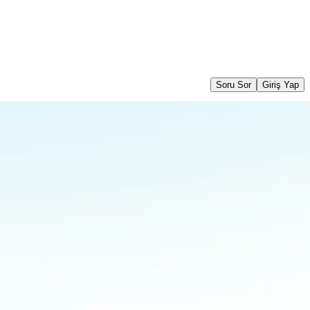
Soru Sor
Giriş Yap