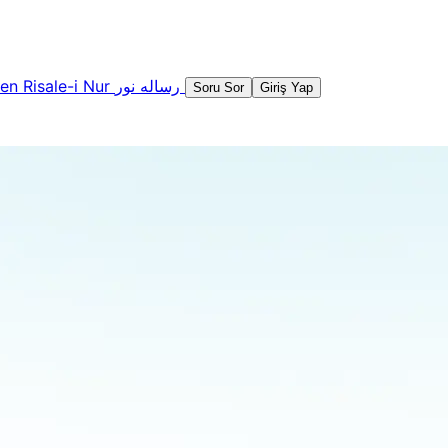
şen
Risale-i Nur
رساله نور
Soru Sor
Giriş Yap