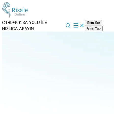
CTRL+K KISA YOLU İLE
Soru Sor
HIZLICA ARAYIN
Giriş Yap