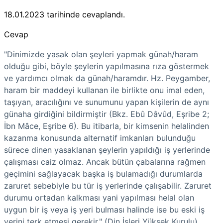
18.01.2023
tarihinde cevaplandı.
Cevap
"Dinimizde yasak olan şeyleri yapmak günah/haram
olduğu gibi, böyle şeylerin yapılmasına rıza göstermek
ve yardımcı olmak da günah/haramdır. Hz. Peygamber,
haram bir maddeyi kullanan ile birlikte onu imal eden,
taşıyan, aracılığını ve sunumunu yapan kişilerin de aynı
günaha girdiğini bildirmiştir (Bkz. Ebû Dâvûd, Eşribe 2;
İbn Mâce, Eşribe 6). Bu itibarla, bir kimsenin helalinden
kazanma konusunda alternatif imkanları bulunduğu
sürece dinen yasaklanan şeylerin yapıldığı iş yerlerinde
çalışması caiz olmaz. Ancak bütün çabalarına rağmen
geçimini sağlayacak başka iş bulamadığı durumlarda
zaruret sebebiyle bu tür iş yerlerinde çalışabilir. Zaruret
durumu ortadan kalkması yani yapılması helal olan
uygun bir iş veya iş yeri bulması halinde ise bu eski iş
yerini terk etmesi gerekir." (Din İşleri Yüksek Kurulu)