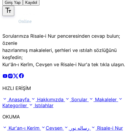
Giriş Yap
Kaydol
Sorularınıza Risale‑i Nur penceresinden cevap bulun;
özenle
hazırlanmış makaleleri, şerhleri ve ıstılah sözlüğünü
keşfedin;
Kur'ân‑ı Kerîm, Cevşen ve Risale‑i Nur'a tek tıkla ulaşın.
Risale Online Youtube Hesabı
Risale Online Instagram Hesabı
Risale Online X Hesabı
Risale Online Facebook Hesabı
HIZLI ERİŞİM
Anasayfa
Hakkımızda
Sorular
Makaleler
Kategoriler
Istılahlar
OKUMA
Kur'an-ı Kerim
Cevşen
رساله نور
Risale-i Nur