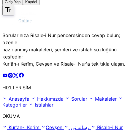
Giriş Yap
Kaydol
Sorularınıza Risale‑i Nur penceresinden cevap bulun;
özenle
hazırlanmış makaleleri, şerhleri ve ıstılah sözlüğünü
keşfedin;
Kur'ân‑ı Kerîm, Cevşen ve Risale‑i Nur'a tek tıkla ulaşın.
Risale Online Youtube Hesabı
Risale Online Instagram Hesabı
Risale Online X Hesabı
Risale Online Facebook Hesabı
HIZLI ERİŞİM
Anasayfa
Hakkımızda
Sorular
Makaleler
Kategoriler
Istılahlar
OKUMA
Kur'an-ı Kerim
Cevşen
رساله نور
Risale-i Nur