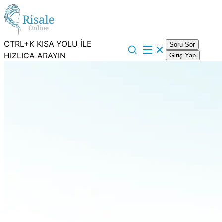
CTRL+K KISA YOLU İLE
Soru Sor
HIZLICA ARAYIN
Giriş Yap