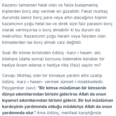
Kazancı tamamen helal olan ve faize bulaşmamış
kişilerden borç alıp vermek en güzelidir. Fakat muhtaç
durumda iseniz borç para veya altın alacağınız kişinin
kazancının çoğu helal ise ve direk size faiz parasını borç
olarak vermiyorsa o borç alınabilir ki bu durum da
mekruhtur. Kazancının çoğu haram veya faizden olan
kimselerden ise borç almak caiz değildir.
Sual: Bir kimse birisinden ödünç -karz-ı hasen- alır,
bilahare (daha sonra) borcunu ödemekle beraber bir
hediye ikram ederse o hediye riba (faiz) sayılır mı?
Cevap: Muhtaç olan bir kimseye yardım elini uzatıp
ödünç -karz-ı hasen- vermek sünnet-i müekkededir.
Peygamber (sav):
"Bir kimse müslüman bir kimsenin
dünya sıkıntılarından birisini giderirse Allah da onun
kıyamet sıkıntılarından birisini giderir. Bir kul müslüman
kardeşinin yardımında olduğu müddetçe Allah da onun
yardımında olur."
Ama ödünç, menfaat karşılığında