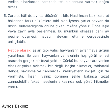
verilen cihazlardan hareketle tek bir sonuca varmak doğru
olmaz.
Zaruret hâli de ayrıca düşünülmelidir. Nasıl insan bazı zaruret
hâllerinde farklı hükümlere tâbi olabiliyorsa, yırtıcı hayvan da
rızkını bulamadığında önüne çıkan imkâna yönelir. Önce leşle
veya zayıf avla beslenmesi, bu mümkün olmazsa canlı av
peşine düşmesi, hayatını devam ettirme çerçevesinde
anlaşılabilir.
Netice olarak
,
aslan gibi vahşi hayvanların avlanmaya uygun
yaratılması ile canlı hayvanları yemelerinin hoş görülmemesi
arasında gerçek bir tezat yoktur. Çünkü bu hayvanlara verilen
cihazlar yalnız avlamak için değil, başka hikmetler, tabiattaki
denge, savunma ve canlılardaki kabiliyetlerin inkişafı için de
verilmiştir. İnsan, yalnız görünen şekle bakınca tezat
zannedebilir; fakat meselenin arkasında çok yönlü hikmetler
vardır.
Ayrıca Bakınız