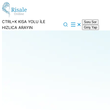
CTRL+K KISA YOLU İLE
Soru Sor
HIZLICA ARAYIN
Giriş Yap