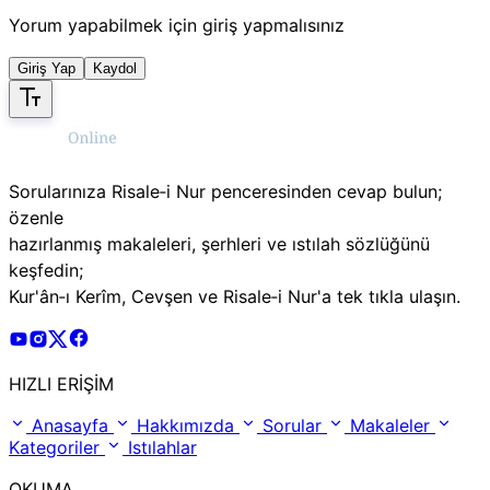
Yorum yapabilmek için giriş yapmalısınız
Giriş Yap
Kaydol
Sorularınıza Risale‑i Nur penceresinden cevap bulun;
özenle
hazırlanmış makaleleri, şerhleri ve ıstılah sözlüğünü
keşfedin;
Kur'ân‑ı Kerîm, Cevşen ve Risale‑i Nur'a tek tıkla ulaşın.
Risale Online Youtube Hesabı
Risale Online Instagram Hesabı
Risale Online X Hesabı
Risale Online Facebook Hesabı
HIZLI ERİŞİM
Anasayfa
Hakkımızda
Sorular
Makaleler
Kategoriler
Istılahlar
OKUMA