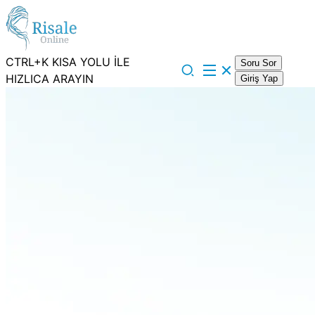
CTRL+K KISA YOLU İLE
Soru Sor
HIZLICA ARAYIN
Giriş Yap