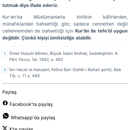
tutmak diye ifade ederiz.
Kur'an'da Müslümanlarla birlikte kâfirlerden,
münafıklardan bahsettiği gibi; sadece cennetten değil
cehennemden de bahsettiği için
Kur'ân ile tefe'ül uygun
değildir. Çünkü kişiyi ümitsizliğe atabilir.
Ömer Nasuhi Bilmen, Büyük İslam İlmihali, Sadeleştiren: A.
Fikri Yavuz, İst. 1992, s. 492
İbn Hacer el Askalani; Fethul Bari (Sahih-i Buhari şerhi); Bab
Tıb, c. 11 s. 489
Paylaş
Facebook'ta paylaş
Whatsapp'da paylaş
X'te paylaş