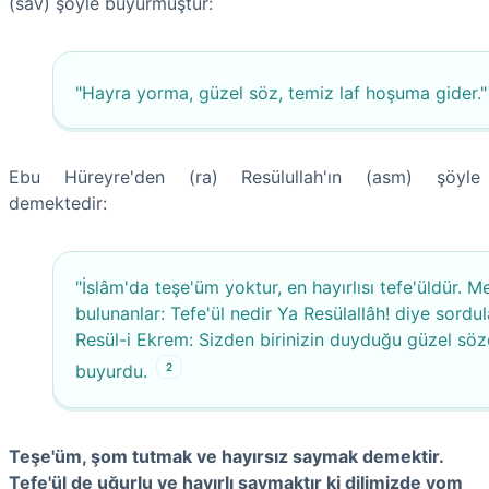
(sav) şöyle buyurmuştur:
"Hayra yorma, güzel söz, temiz laf hoşuma gider."
Ebu Hüreyre'den (ra) Resülullah'ın (asm) şöyle
demektedir:
"İslâm'da teşe'üm yoktur, en hayırlısı tefe'üldür.
Me
bulunanlar: Tefe'ül nedir Ya Resülallâh! diye sordul
Resül-i Ekrem: Sizden birinizin duyduğu güzel söz
2
buyurdu.
Teşe'üm, şom tutmak ve hayırsız saymak demektir.
Tefe'ül de uğurlu ve hayırlı saymaktır ki dilimizde yom