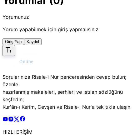
Yorumlar (0)
Yorumunuz
Yorum yapabilmek için giriş yapmalısınız
Giriş Yap
Kaydol
Sorularınıza Risale‑i Nur penceresinden cevap bulun;
özenle
hazırlanmış makaleleri, şerhleri ve ıstılah sözlüğünü
keşfedin;
Kur'ân‑ı Kerîm, Cevşen ve Risale‑i Nur'a tek tıkla ulaşın.
Risale Online Youtube Hesabı
Risale Online Instagram Hesabı
Risale Online X Hesabı
Risale Online Facebook Hesabı
HIZLI ERİŞİM