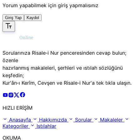
Yorum yapabilmek için giriş yapmalısınız
Giriş Yap
Kaydol
Sorularınıza Risale‑i Nur penceresinden cevap bulun;
özenle
hazırlanmış makaleleri, şerhleri ve ıstılah sözlüğünü
keşfedin;
Kur'ân‑ı Kerîm, Cevşen ve Risale‑i Nur'a tek tıkla ulaşın.
Risale Online Youtube Hesabı
Risale Online Instagram Hesabı
Risale Online X Hesabı
Risale Online Facebook Hesabı
HIZLI ERİŞİM
Anasayfa
Hakkımızda
Sorular
Makaleler
Kategoriler
Istılahlar
OKUMA