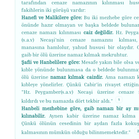
tarafından cenaze namazının kılınması hus
fakihlerin iki görüşü vardır:
Hanefi ve Malikilere göre:
Bu iki mezhebe göre c
önünde hazır olmayan ve başka beldede buluna
cenaze namazı kılınması
caiz değildir.
Hz. Peyg
(s.a.v) Necaşi'nin cenaze namazını kılması
manasına hamlolur, yahud hususi bir olaydır. 
gaib bir ölü üzerine namaz kılmak mekruhtur.
Şafii ve Hanbelilere göre:
Mesafe yakın bile olsa ve
kıble yönünde bulunmasa da o beldede bulunma
ölü üzerine
namaz kılmak caizdir.
Ama namazı k
kıbleye yönelirler. Çünkü Cabir'in rivayet ettiğin
"Hz. Peygamber(s.a.v) Necaşi üzerine cenaze
1
kıldırdı ve bu namazda dört tekbir aldı."
Hanbeli mezhebine göre, gaib namazı bir ay m
kılınabilir.
Aynen kabir üzerine namaz kılma g
Çünkü ölünün cesedinin bir aydan fazla kok
kalmasının mümkün olduğu bilinmemektedir."