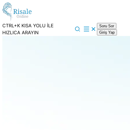
CTRL+K KISA YOLU İLE
Soru Sor
HIZLICA ARAYIN
Giriş Yap