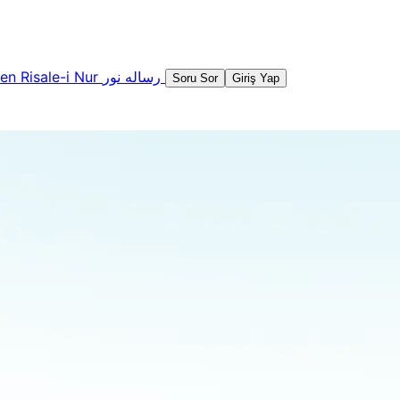
şen
Risale-i Nur
رساله نور
Soru Sor
Giriş Yap