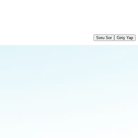
Soru Sor
Giriş Yap