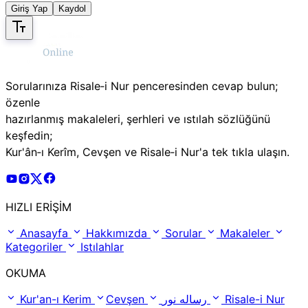
Giriş Yap
Kaydol
Sorularınıza Risale‑i Nur penceresinden cevap bulun;
özenle
hazırlanmış makaleleri, şerhleri ve ıstılah sözlüğünü
keşfedin;
Kur'ân‑ı Kerîm, Cevşen ve Risale‑i Nur'a tek tıkla ulaşın.
Risale Online Youtube Hesabı
Risale Online Instagram Hesabı
Risale Online X Hesabı
Risale Online Facebook Hesabı
HIZLI ERİŞİM
Anasayfa
Hakkımızda
Sorular
Makaleler
Kategoriler
Istılahlar
OKUMA
Kur'an-ı Kerim
Cevşen
رساله نور
Risale-i Nur