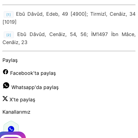
Ebû Dâvûd, Edeb, 49 [4900]; Tirmizî, Cenâiz, 34
[1]
[1019]
Ebû Dâvûd, Cenâiz, 54, 56; İM1497 İbn Mâce,
[2]
Cenâiz, 23
Paylaş
Facebook'ta paylaş
Whatsapp'da paylaş
X'te paylaş
Kanallarımız