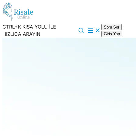
CTRL+K KISA YOLU İLE
Soru Sor
HIZLICA ARAYIN
Giriş Yap