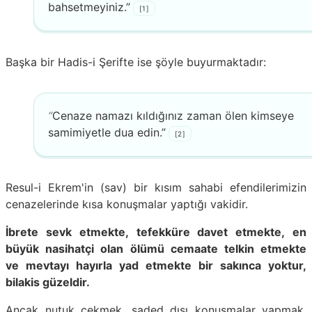
bahsetmeyiniz.”
[1]
Başka bir Hadis-i Şerifte
ise şöyle buyurmaktadır:
“
Cenaze namazı kıldığınız zaman ölen kimseye
samimiyetle dua edin.”
[2]
Resul-i Ekrem'in (sav) bir kısım sahabi efendilerimizin
cenazelerinde kısa konuşmalar yaptığı vakidir.
İbrete sevk etmekte, tefekküre davet etmekte, en
büyük nasihatçi olan ölümü cemaate telkin etmekte
ve mevtayı hayırla yad etmekte bir sakınca yoktur,
bilakis güzeldir.
Ancak nutuk çekmek, saded dışı konuşmalar yapmak,