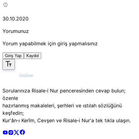
30.10.2020
Yorumunuz
Yorum yapabilmek için giriş yapmalısınız
Giriş Yap
Kaydol
Sorularınıza Risale‑i Nur penceresinden cevap bulun;
özenle
hazırlanmış makaleleri, şerhleri ve ıstılah sözlüğünü
keşfedin;
Kur'ân‑ı Kerîm, Cevşen ve Risale‑i Nur'a tek tıkla ulaşın.
Risale Online Youtube Hesabı
Risale Online Instagram Hesabı
Risale Online X Hesabı
Risale Online Facebook Hesabı