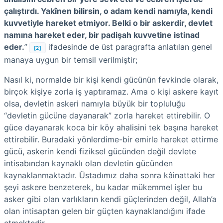
çalıştırdı. Yakînen bilirsin, o adam kendi namıyla, kendi
kuvvetiyle hareket etmiyor. Belki o bir askerdir, devlet
namına hareket eder, bir padişah kuvvetine istinad
eder.
”
ifadesinde de üst paragrafta anlatılan genel
[2]
manaya uygun bir temsil verilmiştir;
Nasıl ki, normalde bir kişi kendi gücünün fevkinde olarak,
birçok kişiye zorla iş yaptıramaz. Ama o kişi askere kayıt
olsa, devletin askeri namıyla büyük bir topluluğu
“devletin gücüne dayanarak” zorla hareket ettirebilir. O
güce dayanarak koca bir köy ahalisini tek başına hareket
ettirebilir. Buradaki yönlerdime-bir emirle hareket ettirme
gücü, askerin kendi fiziksel gücünden değil devlete
intisabından kaynaklı olan devletin gücünden
kaynaklanmaktadır. Üstadımız daha sonra kâinattaki her
şeyi askere benzeterek, bu kadar mükemmel işler bu
asker gibi olan varlıkların kendi güçlerinden değil, Allah’a
olan intisaptan gelen bir güçten kaynaklandığını ifade
etmektedir.