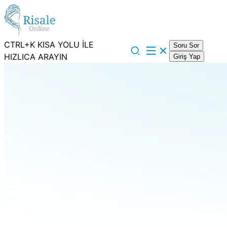
CTRL+K KISA YOLU İLE
Soru Sor
HIZLICA ARAYIN
Giriş Yap