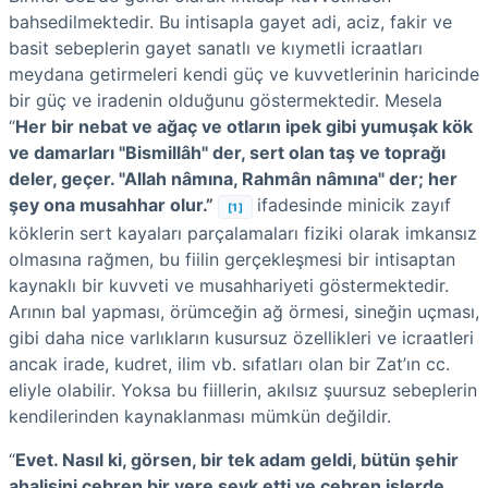
bahsedilmektedir. Bu intisapla gayet adi, aciz, fakir ve
basit sebeplerin gayet sanatlı ve kıymetli icraatları
meydana getirmeleri kendi güç ve kuvvetlerinin haricinde
bir güç ve iradenin olduğunu göstermektedir. Mesela
“
Her bir nebat ve ağaç ve otların ipek gibi yumuşak kök
ve damarları "Bismillâh" der, sert olan taş ve toprağı
deler, geçer. "Allah nâmına, Rahmân nâmına" der; her
şey ona musahhar olur.”
ifadesinde minicik zayıf
[1]
köklerin sert kayaları parçalamaları fiziki olarak imkansız
olmasına rağmen, bu fiilin gerçekleşmesi bir intisaptan
kaynaklı bir kuvveti ve musahhariyeti göstermektedir.
Arının bal yapması, örümceğin ağ örmesi, sineğin uçması,
gibi daha nice varlıkların kusursuz özellikleri ve icraatleri
ancak irade, kudret, ilim vb. sıfatları olan bir Zat’ın cc.
eliyle olabilir. Yoksa bu fiillerin, akılsız şuursuz sebeplerin
kendilerinden kaynaklanması mümkün değildir.
“
Evet. Nasıl ki, görsen, bir tek adam geldi, bütün şehir
ahalisini cebren bir yere sevk etti ve cebren işlerde