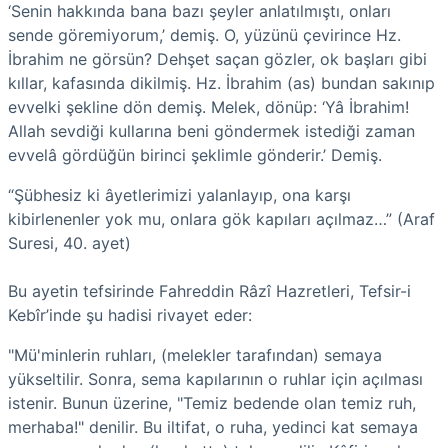
‘Senin hakkında bana bazı şeyler anlatılmıştı, onları
sende gö­remiyorum,’ demiş. O, yüzünü çevirince Hz.
İbrahim ne görsün? Deh­şet saçan gözler, ok başları gibi
kıllar, kafasında dikilmiş. Hz. İbra­him (as) bundan sakınıp
evvelki şekline dön demiş. Melek, dönüp: ‘Yâ İbrahim!
Allah sevdiği kullarına beni göndermek istediği zaman
evvelâ gördüğün birinci şeklimle gönderir.’ Demiş.
“Şübhesiz ki âyetlerimizi yalanlayıp, ona karşı
kibirlenenler yok mu, onlara gök kapıları açılmaz…” (Araf
Suresi, 40. ayet)
Bu ayetin tefsirinde Fahreddin Râzî Hazretleri, Tefsir-i
Kebîr’inde şu hadisi rivayet eder:
"Mü'minlerin ruhları, (melekler tarafından) semaya
yükseltilir. Sonra, sema kapılarının o ruhlar için açılması
istenir. Bunun üzerine, "Temiz bedende olan temiz ruh,
merhaba!" denilir. Bu iltifat, o ruha, yedinci kat semaya