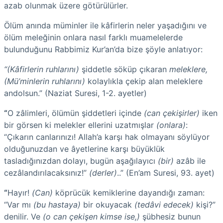
azab olunmak üzere götürülürler.
Ölüm anında müminler ile kâfirlerin neler yaşadığını ve
ölüm meleğinin onlara nasıl farklı muamelelerde
bulunduğunu Rabbimiz Kur’an’da bize şöyle anlatıyor:
“(Kâfirlerin ruhlarını)
şiddetle söküp çıkaran
meleklere,
(Mü’minlerin ruhlarını)
kolaylıkla çekip alan meleklere
andolsun.” (Naziat Suresi, 1-2. ayetler)
“
O zâlimleri, ölümün şid­det­leri içinde
(can çekişirler)
iken
bir görsen ki melekler elleri­ni uzatmışlar
(onlara)
:
“Çıkarın canlarınızı! Allah’a karşı hak olmayanı söylüyor
olduğunuz­­dan ve âyetlerine karşı büyüklük
tasladığınızdan
dolayı, bugün aşağılayıcı
(bir)
azâb ile
cezâ­­lan­dırıla­cak­sınız!”
(derler)
..” (En’am Suresi, 93. ayet)
“
Hayır!
(Can)
köprücük kemiklerine dayandığı zaman:
“Var mı
(bu hastaya)
bir okuyacak
(tedâvi edecek)
kişi?”
denilir. Ve
(o
can çekişen kimse ise,)
şübhesiz bunun