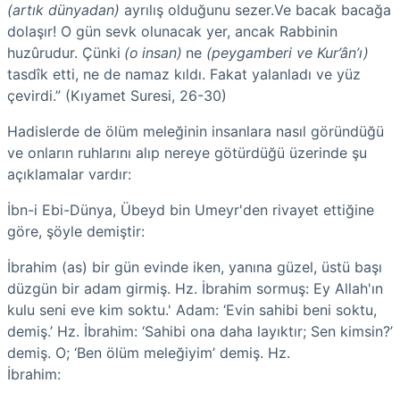
(artık dünyadan)
ayrılış olduğunu sezer.Ve bacak bacağa
dolaşır! O gün sevk olunacak yer, ancak Rabbinin
huzûrudur. Çünki
(o
insan)
ne
(peygamberi ve Kur’ân’ı)
tasdîk etti, ne de namaz kıldı. Fakat yalanladı ve yüz
çevirdi.” (Kıyamet Suresi, 26-30)
Hadislerde de ölüm meleğinin insanlara nasıl göründüğü
ve onların ruhlarını alıp nereye götürdüğü üzerinde şu
açıklamalar vardır:
İbn-i Ebi-Dünya, Übeyd bin Umeyr'den rivayet ettiğine
göre, şöy­le demiştir:
İbrahim (as) bir gün evinde iken, yanına güzel, üstü başı
düzgün bir adam girmiş. Hz. İbrahim sormuş: Ey Allah'ın
kulu seni eve kim soktu.' Adam: ‘Evin sahibi beni soktu,
demiş.’ Hz. İbrahim: ‘Sahibi ona daha layıktır; Sen kimsin?’
demiş. O; ‘Ben ölüm meleğiyim’ demiş. Hz.
İbrahim: