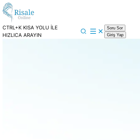
CTRL+K KISA YOLU İLE
Soru Sor
HIZLICA ARAYIN
Giriş Yap