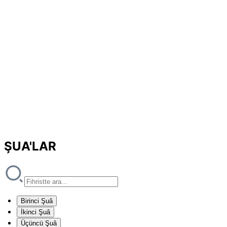
ŞUA'LAR
Birinci Şuâ
İkinci Şuâ
Üçüncü Şuâ