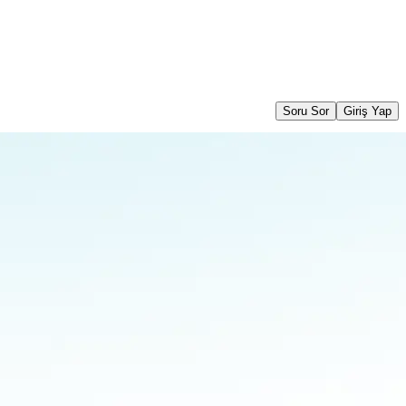
Soru Sor
Giriş Yap