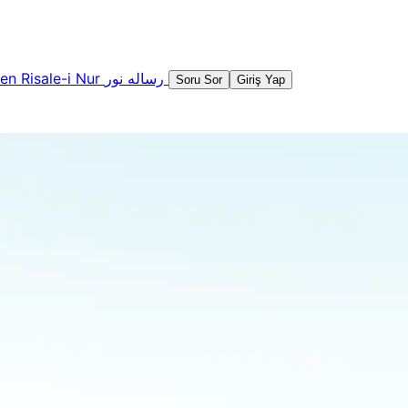
şen
Risale-i Nur
رساله نور
Soru Sor
Giriş Yap