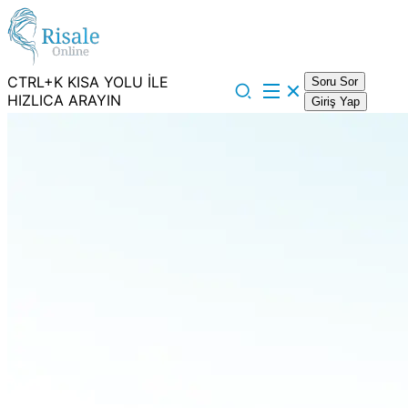
CTRL+K KISA YOLU İLE
Soru Sor
HIZLICA ARAYIN
Giriş Yap