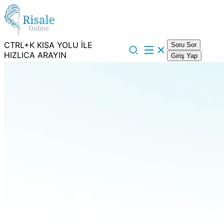
CTRL+K KISA YOLU İLE
Soru Sor
HIZLICA ARAYIN
Giriş Yap