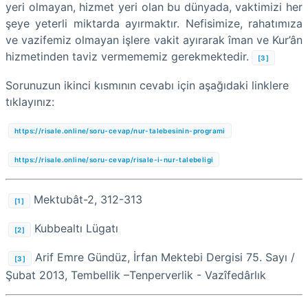
yeri olmayan, hizmet yeri olan bu dünyada, vaktimizi her
şeye yeterli miktarda ayırmaktır. Nefisimize, rahatımıza
ve vazifemiz olmayan işlere vakit ayırarak îman ve Kur’ân
hizmetinden taviz vermememiz gerekmektedir.
[3]
Sorunuzun ikinci kısmının cevabı için aşağıdaki linklere
tıklayınız:
https://risale.online/soru-cevap/nur-talebesinin-programi
https://risale.online/soru-cevap/risale-i-nur-talebeligi
Mektubât-2, 312-313
[1]
Kubbealtı Lügatı
[2]
Arif Emre Gündüz, İrfan Mektebi Dergisi 75. Sayı /
[3]
Şubat 2013, Tembellik –Tenperverlik - Vazîfedârlık