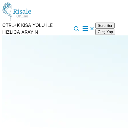
CTRL+K KISA YOLU İLE
Soru Sor
HIZLICA ARAYIN
Giriş Yap