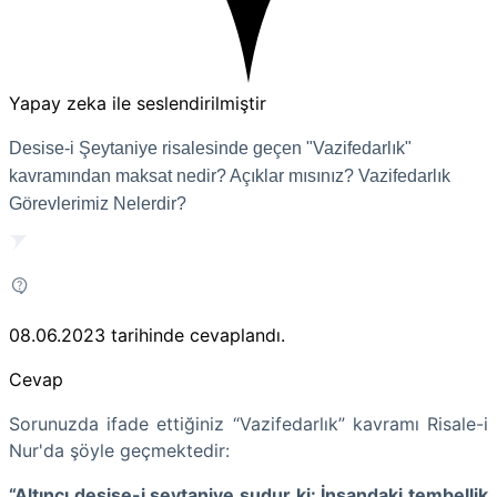
Yapay zeka ile seslendirilmiştir
Desise-i Şeytaniye risalesinde geçen "Vazifedarlık"
kavramından maksat nedir? Açıklar mısınız? Vazifedarlık
Görevlerimiz Nelerdir?
08.06.2023
tarihinde cevaplandı.
Cevap
Sorunuzda ifade ettiğiniz “Vazifedarlık” kavramı Risale-i
Nur'da şöyle geçmektedir:
“Altıncı desise-i şeytaniye şudur ki: İnsandaki tembellik