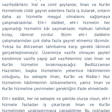
vazifedârlıktır. İnsî ve cinnî şeytanlar, îman ve Kur’ân
hizmetinde ciddi gayret edenlere fazla iş bularak, onların
daha az hizmetle meşgul olmalarını sağlamaya
çalışmaktadırlar. Ehl-i dalâlet, ehl-i hizmetin her
yapmadığı hizmetini kâr saymaktadır. Halbuki tahribat
kolay, tâmirat zordur. Bizim ehl-i dalâletin
çalışmalarından çok daha fazla gayret etmemiz lâzımdır.
Yoksa bu âhirzaman tahribatına karşı gerekli tâmiratı
gerçekleştiremeyiz. Üzerimize vazife olmayan şeyleri
kendimize vazife yapıp aslî vazifelerimiz olan îman ve
Kur’ân hizmetini bırakmayacağız. Bedîüzzaman
Hazretleri, başka hizmetlerin yeterince hâdimlerinin
olduğunu, bu sebeple îman, Kur’ân ve Risâle-i Nur
hizmetinin hâdimlerinin istikametlerini, yalnız îman ve
Kur’ân hizmetine çevirmeleri gerektiğini ifade etmektedir.
Ehl-i dalâlet, her ne sebeple ve şekilde olursa olsun, ehl-i
hizmete fazladan iş çıkartarak îman ve Kur’ân
hizmetinden uzaklaştırmaya çalışabilirler. Bu noktadan