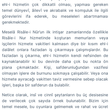
ehl-i hizmetin çok dikkatli olması, yapması gereken
temel dünyevî, âilevî ve akrabalık ve komşuluk ile ilgili
görevlerini ifa ederek, bu meseleleri abartmaması
gerekmektedir.
Meselâ Risâle-i Nûr’un ilk intişar zamanlarında özellikle
Risâle-i Nur hizmetinde koşturan memurların veya
işçilerin hizmete vakitleri kalmasın diye bir kısım ehl-i
dalâlet onlara fazladan iş çıkarmaya çalışmışlardır. Bu
fazladan iş çıkarma, ehl-i hizmetin kendi nefsinden de
kaynaklanabilir ki bu devirde daha çok bu nokta ön
plana çıkmaktadır. Kişi, safderunluğundan vazifesi
olmayan işlere de burnunu sokmaya çalışabilir. Veya ona
hizmete ayıracağı vakitten taviz vermesine sebep olacak
işleri, başka bir safderun da bulabilir.
Netice olarak, insî ve cinnî şeytanların bu üç desisesine
de verilecek çok sayıda örnek bulunabilir. Bizim için
temel mesele, bu oyunlara gelmemek ve rahat ve ücret