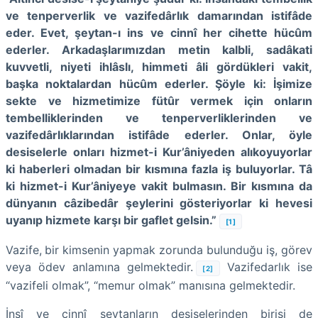
ve tenperverlik ve vazifedârlık damarından istifâde
eder. Evet, şeytan-ı ins ve cinnî her cihette hücûm
ederler. Arkadaşlarımızdan metin kalbli, sadâkati
kuvvetli, niyeti ihlâslı, himmeti âli gördükleri vakit,
başka noktalardan hücûm ederler. Şöyle ki: İşimize
sekte ve hizmetimize fütûr vermek için onların
tembelliklerinden ve tenperverliklerinden ve
vazifedârlıklarından istifâde ederler. Onlar, öyle
desiselerle onları hizmet-i Kur’âniyeden alıkoyuyorlar
ki haberleri olmadan bir kısmına fazla iş buluyorlar. Tâ
ki hizmet-i Kur’âniyeye vakit bulmasın. Bir kısmına da
dünyanın câzibedâr şeylerini gösteriyorlar ki hevesi
uyanıp hizmete karşı bir gaflet gelsin.”
[1]
Vazife,
bir kimsenin yapmak zorunda bulunduğu iş, görev
veya ödev anlamına gelmektedir.
Vazifedarlık ise
[2]
“vazifeli olmak”, “memur olmak” manısına gelmektedir.
İnsî ve cinnî şeytanların desiselerinden birisi de