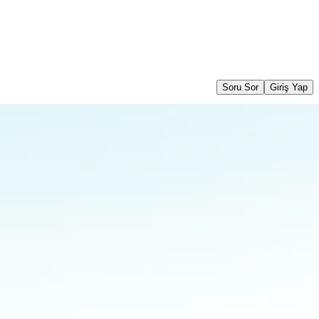
Soru Sor
Giriş Yap