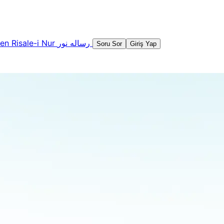
şen
Risale-i Nur
رساله نور
Soru Sor
Giriş Yap