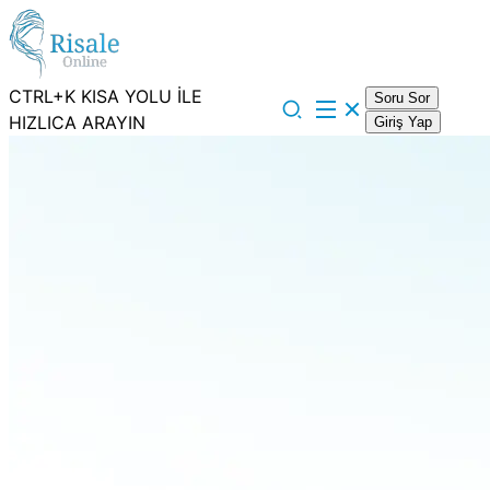
CTRL+K KISA YOLU İLE
Soru Sor
HIZLICA ARAYIN
Giriş Yap