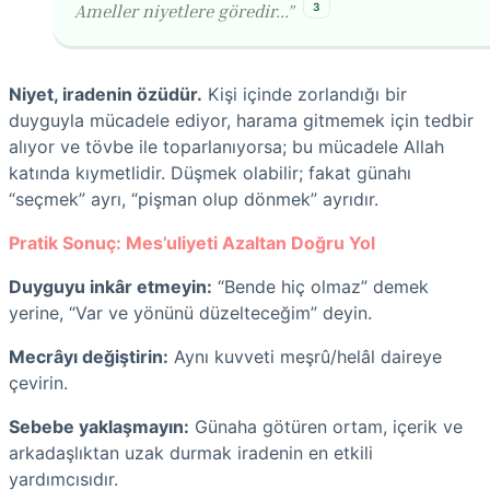
3
Ameller niyetlere göredir...”
Niyet, iradenin özüdür.
Kişi içinde zorlandığı bir
duyguyla mücadele ediyor, harama gitmemek için tedbir
alıyor ve tövbe ile toparlanıyorsa; bu mücadele Allah
katında kıymetlidir. Düşmek olabilir; fakat günahı
“seçmek” ayrı, “pişman olup dönmek” ayrıdır.
Pratik Sonuç: Mes’uliyeti Azaltan Doğru Yol
Duyguyu inkâr etmeyin:
“Bende hiç olmaz” demek
yerine, “Var ve yönünü düzelteceğim” deyin.
Mecrâyı değiştirin:
Aynı kuvveti meşrû/helâl daireye
çevirin.
Sebebe yaklaşmayın:
Günaha götüren ortam, içerik ve
arkadaşlıktan uzak durmak iradenin en etkili
yardımcısıdır.