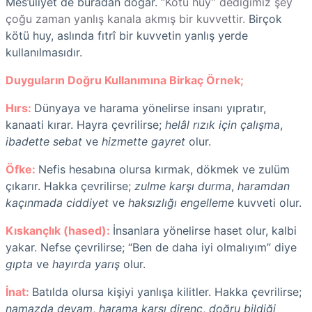
Mes’uliyet de buradan doğar.
“Kötü huy” dediğimiz şey
çoğu zaman yanlış kanala akmış bir kuvvettir.
Birçok
kötü huy, aslında fıtrî bir kuvvetin yanlış yerde
kullanılmasıdır.
Duyguların Doğru Kullanımına Birkaç Örnek;
Hırs:
Dünyaya ve harama yönelirse insanı yıpratır,
kanaati kırar. Hayra çevrilirse;
helâl rızık için çalışma
,
ibadette sebat
ve
hizmette gayret
olur.
Öfke:
Nefis hesabına olursa kırmak, dökmek ve zulüm
çıkarır. Hakka çevrilirse;
zulme karşı durma
,
haramdan
kaçınmada ciddiyet
ve
haksızlığı engelleme
kuvveti olur.
Kıskançlık (hased):
İnsanlara yönelirse haset olur, kalbi
yakar. Nefse çevrilirse; “Ben de daha iyi olmalıyım” diye
gıpta
ve
hayırda yarış
olur.
İnat:
Batılda olursa kişiyi yanlışa kilitler. Hakka çevrilirse;
namazda devam
,
harama karşı direnç
,
doğru bildiği