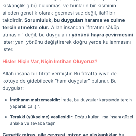
kıskançlık gibi) bulunması ve bunların bir kısmının
aileden genetik olarak geçmesi suç değil, ilâhî bir
takdirdir.
Sorumluluk, bu duyguları harama ve zulme
tercih etmekte olur.
Allah insandan “fıtratını söküp
atmasını” değil, bu duyguların
yönünü hayra çevirmesini
ister; yani yönünü değiştirerek doğru yerde kullanmasını
ister.
Hisler Niçin Var, Niçin İmtihan Oluyoruz?
Allah insana bir fıtrat vermiştir. Bu fıtratta iyiye de
kötüye de gidebilecek “ham duygular” bulunur. Bu
duygular:
İmtihanın malzemesidir:
İrade, bu duygular karşısında tercih
yaparak çalışır.
Terakki (yükselme) vesilesidir:
Doğru kullanılırsa insanı güzel
ahlâka ve sevaba taşır.
Genetik miras, aile çevresi, mizaç ve alışkanlıklar bu