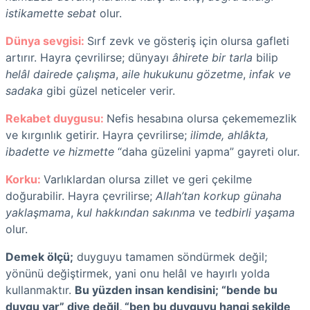
istikamette sebat
olur.
Dünya sevgisi:
Sırf zevk ve gösteriş için olursa gafleti
artırır. Hayra çevrilirse; dünyayı
âhirete bir tarla
bilip
helâl dairede çalışma
,
aile hukukunu gözetme
,
infak ve
sadaka
gibi güzel neticeler verir.
Rekabet duygusu:
Nefis hesabına olursa çekememezlik
ve kırgınlık getirir. Hayra çevrilirse;
ilimde, ahlâkta,
ibadette ve hizmette
“daha güzelini yapma” gayreti olur.
Korku:
Varlıklardan olursa zillet ve geri çekilme
doğurabilir. Hayra çevrilirse;
Allah’tan korkup günaha
yaklaşmama
,
kul hakkından sakınma
ve
tedbirli yaşama
olur.
Demek ölçü;
duyguyu tamamen söndürmek değil;
yönünü değiştirmek, yani onu helâl ve hayırlı yolda
kullanmaktır.
Bu yüzden insan kendisini; “bende bu
duygu var” diye değil, “ben bu duyguyu hangi şekilde