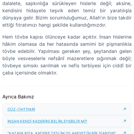
dalalete, sapkınlığa sürükleyen hislerle değil; aksine,
kendisini hidayete teşvik eden temiz bir yaratılışla
dünyaya gelir. Bizim sorumluluğumuz, Allah'ın bize takdir
ettiği fıtratımızı hangi şekilde kullandığımızdır.
Hem tövbe kapısı ölünceye kadar açıktır. İnsan hislerine
hâkim olamasa da her hatasında samimi bir pişmanlıkla
tövbe edebilir. Yapılması gereken şey, şeytandan gelen
böyle vesveselerle nefsânî mazeretlere sığınmak değil;
tövbeye sımsıkı sarılmak ve nefis terbiyesi için ciddî bir
çaba içerisinde olmaktır.
Ayrıca Bakınız
CÜZ-İ İHTİYARİ
İNSAN KENDİ KADERİNİ BELİRLEYEBİLİR Mİ?
"KAZAYA RIZA, KADERE TESLİM İSLAMİYET’İN BİR ŞİARIDIR"