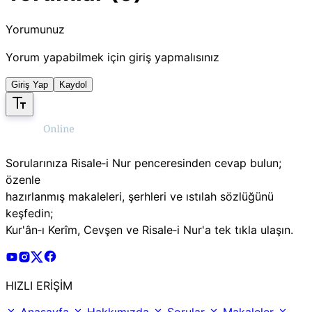
Yorumunuz
Yorum yapabilmek için giriş yapmalısınız
Giriş Yap
Kaydol
Sorularınıza Risale‑i Nur penceresinden cevap bulun;
özenle
hazırlanmış makaleleri, şerhleri ve ıstılah sözlüğünü
keşfedin;
Kur'ân‑ı Kerîm, Cevşen ve Risale‑i Nur'a tek tıkla ulaşın.
Risale Online Youtube Hesabı
Risale Online Instagram Hesabı
Risale Online X Hesabı
Risale Online Facebook Hesabı
HIZLI ERİŞİM