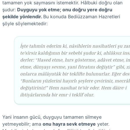
tamamen yok saymasını istemektir. Hâlbuki doğru olan
şudur:
Duyguyu yok etme; onu doğru yere doğru
şekilde yönlendir.
Bu konuda Bediüzzaman Hazretleri
şöyle söylemektedir:
İşte tahmîn ederim ki, nâsihlerin nasihatleri şu 
te’sîrsiz kaldığının bir sebebi şudur ki, ahlâksız in
derler: “Hased etme, hırs gösterme, adâvet etme, i
etme, dünyayı sevme, yani fıtratını değiştir” gibi, 
onlarca mâlâyutâk bir teklîfte bulunurlar. Eğer dese
“Bunların yüzlerini hayırlı şeylere çeviriniz, mecrâl
değiştiriniz!” Hem nasihat te’sîr eder. Hem dâire-i
ihtiyârlarında bir emr-i teklîf olur.
Yani insanın gücü, duyguyu tamamen silmeye
yetmeyebilir; ama
onu hayra sevk etmeye
yeter.