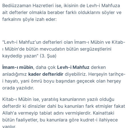
Bediüzzaman Hazretleri ise, ikisinin de Levh-i Mahfuza
ait defterler olmakla beraber farklı olduklarını söyler ve
farkalrını şöyle izah eder:
"Levh-i Mahfuz'un defterleri olan İmam-ı Mübin ve Kitab-
ı Mübin'de bütün mevcudatın bütün sergüzeştlerini
kaydedip yazan" (3. Şua)
İmam-ı mübin
, daha çok
Levh-i Mahfuz
derken
anladığımız
kader defteridir
diyebiliriz. Herşeyin tarihçe-
i hayatı, yani ömrü boyu başından geçecek olan herşey
orada yazılıdır.
Kitab-ı Mübin ise, yaratılış kanunlarının yazılı olduğu
defterdir ki dinsizler dahi bu kanunları fark etmişler fakat
Allah'a vermeyip tabiat adını vermişlerdir. Kainattaki
bütün faaliyetler, bu kanunlara göre kudret-i ilahiyece
yaplıır.