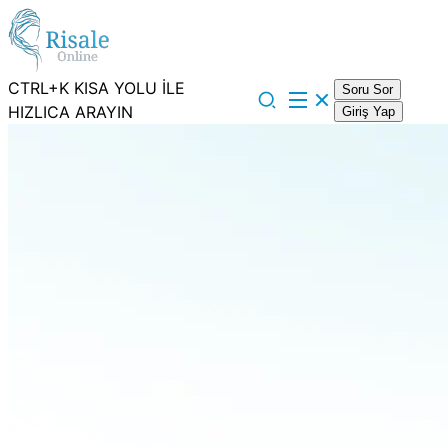
CTRL+K KISA YOLU İLE
Soru Sor
HIZLICA ARAYIN
Giriş Yap