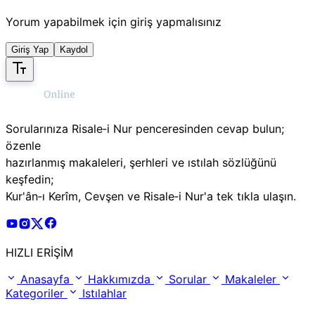
Yorum yapabilmek için giriş yapmalısınız
Giriş Yap
Kaydol
Sorularınıza Risale‑i Nur penceresinden cevap bulun;
özenle
hazırlanmış makaleleri, şerhleri ve ıstılah sözlüğünü
keşfedin;
Kur'ân‑ı Kerîm, Cevşen ve Risale‑i Nur'a tek tıkla ulaşın.
Risale Online Youtube Hesabı
Risale Online Instagram Hesabı
Risale Online X Hesabı
Risale Online Facebook Hesabı
HIZLI ERİŞİM
Anasayfa
Hakkımızda
Sorular
Makaleler
Kategoriler
Istılahlar