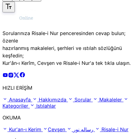
Sorularınıza Risale‑i Nur penceresinden cevap bulun;
özenle
hazırlanmış makaleleri, şerhleri ve ıstılah sözlüğünü
keşfedin;
Kur'ân‑ı Kerîm, Cevşen ve Risale‑i Nur'a tek tıkla ulaşın.
Risale Online Youtube Hesabı
Risale Online Instagram Hesabı
Risale Online X Hesabı
Risale Online Facebook Hesabı
HIZLI ERİŞİM
Anasayfa
Hakkımızda
Sorular
Makaleler
Kategoriler
Istılahlar
OKUMA
Kur'an-ı Kerim
Cevşen
رساله نور
Risale-i Nur