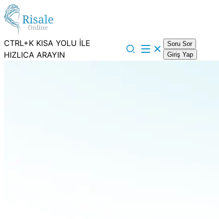
CTRL+K KISA YOLU İLE
Soru Sor
HIZLICA ARAYIN
Giriş Yap