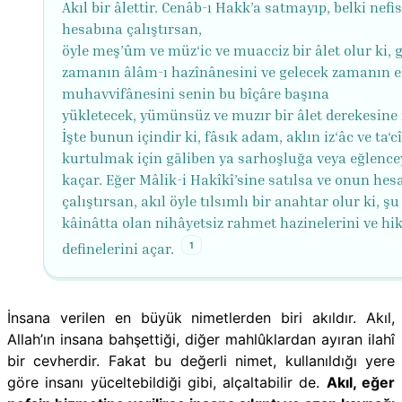
Akıl bir âlettir. Cenâb-ı Hakk’a satmayıp, belki nefis
hesabına çalıştırsan,
öyle meş’ûm ve müz‘ic ve muacciz bir âlet olur ki,
zamanın âlâm-ı hazînânesini ve gelecek zamanın e
muhavvifânesini senin bu bîçâre başına
yükletecek, yümünsüz ve muzır bir âlet derekesine 
İşte bunun içindir ki, fâsık adam, aklın iz‘âc ve ta‘c
kurtulmak için gāliben ya sarhoşluğa veya eğlence
kaçar. Eğer Mâlik-i Hakîkî’sine satılsa ve onun hes
çalıştırsan, akıl öyle tılsımlı bir anahtar olur ki, şu
kâinâtta olan nihâyetsiz rahmet hazinelerini ve hi
1
definelerini açar.
İnsana verilen en büyük nimetlerden biri akıldır. Akıl,
Allah’ın insana bahşettiği, diğer mahlûklardan ayıran ilahî
bir cevherdir. Fakat bu değerli nimet, kullanıldığı yere
göre insanı yüceltebildiği gibi, alçaltabilir de.
Akıl, eğer