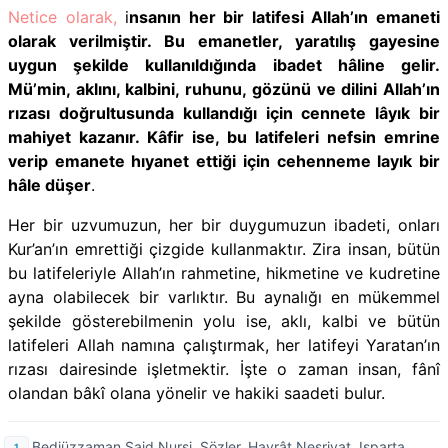
Netice olarak,
i
nsanın her bir latifesi Allah’ın emaneti
olarak verilmiştir. Bu emanetler, yaratılış gayesine
uygun şekilde kullanıldığında ibadet hâline gelir.
Mü’min, aklını, kalbini, ruhunu, gözünü ve dilini Allah’ın
rızası doğrultusunda kullandığı için cennete lâyık bir
mahiyet kazanır. Kâfir ise, bu latifeleri nefsin emrine
verip emanete hıyanet ettiği için cehenneme layık bir
hâle düşer
.
Her bir uzvumuzun, her bir duygumuzun ibadeti, onları
Kur’an’ın emrettiği çizgide kullanmaktır. Zira insan, bütün
bu latifeleriyle Allah’ın rahmetine, hikmetine ve kudretine
ayna olabilecek bir varlıktır. Bu aynalığı en mükemmel
şekilde gösterebilmenin yolu ise, aklı, kalbi ve bütün
latifeleri Allah namına çalıştırmak, her latifeyi Yaratan’ın
rızası dairesinde işletmektir. İşte o zaman insan, fânî
olandan bâkî olana yönelir ve hakiki saadeti bulur.
Bediüzzaman Said Nursi, Sözler, Hayrât Neşriyat, Isparta,