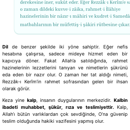
derekesine iner, sukūt eder. Eğer Rezzâk-ı Kerîm’e s
o zaman dildeki kuvve-i zâika, rahmet-i İlâhiye
hazinelerinin bir nâzır-ı mâhiri ve kudret-i Samed
matbahlarının bir müfettiş-i şâkiri rütbesine çıkar
Dil
de benzer şekilde iki yöne sahiptir. Eğer nefis
hesabına çalışırsa, sadece mideye hizmet eden bir
kapıcıya döner. Fakat Allah’a satıldığında, rahmet
hazinelerinin lezzetlerini tanıyan ve nimetlerin şükrünü
eda eden bir nazır olur. O zaman her tat aldığı nimeti,
Rezzâk-ı Kerîm’in rahmet sofrasından gelen bir ihsan
olarak görür.
Keza yine
kalp
, insanın duygularının merkezidir.
Kalbin
ibadeti muhabbet, şükür, rıza ve teslimiyettir.
Kalp,
Allah’ı bütün varlıklardan çok sevdiğinde, O’na güvenip
teslim olduğunda hakiki vazifesini yapmış olur.