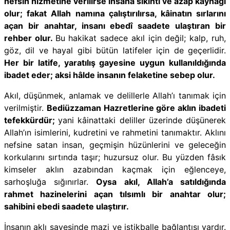
nefsin hizmetine verilirse insana sıkıntı ve azap kaynağı
olur; fakat Allah namına çalıştırılırsa, kâinatın sırlarını
açan bir anahtar, insanı ebedî saadete ulaştıran bir
rehber olur.
Bu hakikat sadece akıl için değil; kalp, ruh,
göz, dil ve hayal gibi bütün latifeler için de geçerlidir.
Her bir latife, yaratılış gayesine uygun kullanıldığında
ibadet eder; aksi hâlde insanın felaketine sebep olur.
Akıl, düşünmek, anlamak ve delillerle Allah’ı tanımak için
verilmiştir.
Bediüzzaman Hazretlerine göre aklın ibadeti
tefekkürdür;
yani kâinattaki deliller üzerinde düşünerek
Allah’ın isimlerini, kudretini ve rahmetini tanımaktır. Aklını
nefsine satan insan, geçmişin hüzünlerini ve geleceğin
korkularını sırtında taşır; huzursuz olur. Bu yüzden fâsık
kimseler aklın azabından kaçmak için eğlenceye,
sarhoşluğa sığınırlar.
Oysa akıl, Allah’a satıldığında
rahmet hazinelerini açan tılsımlı bir anahtar olur;
sahibini ebedi saadete ulaştırır.
İnsanın aklı sayesinde mazi ve istikballe bağlantısı vardır.