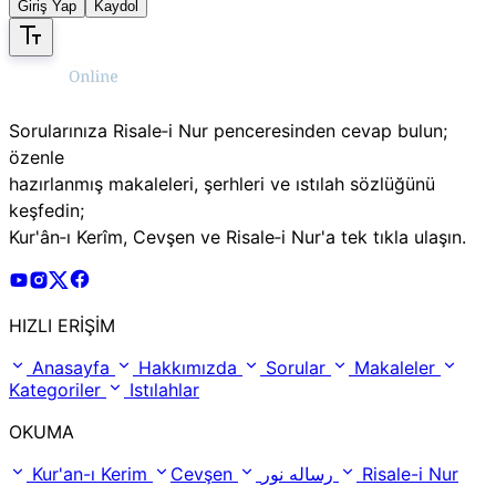
Giriş Yap
Kaydol
Sorularınıza Risale‑i Nur penceresinden cevap bulun;
özenle
hazırlanmış makaleleri, şerhleri ve ıstılah sözlüğünü
keşfedin;
Kur'ân‑ı Kerîm, Cevşen ve Risale‑i Nur'a tek tıkla ulaşın.
Risale Online Youtube Hesabı
Risale Online Instagram Hesabı
Risale Online X Hesabı
Risale Online Facebook Hesabı
HIZLI ERİŞİM
Anasayfa
Hakkımızda
Sorular
Makaleler
Kategoriler
Istılahlar
OKUMA
Kur'an-ı Kerim
Cevşen
رساله نور
Risale-i Nur