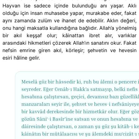
Hayvan ise sadece içinde bulunduğu anı yaşar. Aklı
olduğu için insan muhasebe yapar, murakabe eder, fakat
aynı zamanda zulüm ve ihanet de edebilir. Aklın değeri,
onu hangi maksatla kullandığına bağlıdır. Allah’a yönelmiş
bir akıl keşşaf olur; kâinattan ibret alır, varlıklar
arasındaki hikmetleri çözerek Allah’ın sanatını okur. Fakat
nefsin emrine giren akıl, körleşir; şehvetin ve hevesin
esiri hâline gelir.
Meselâ göz bir hâssedir ki, ruh bu âlemi o pencere i
seyreder. Eğer Cenâb-ı Hakk’a satmayıp, belki nefis
hesabına çalıştırsan, geçici, devamsız bazı güzellikl
manzaraları seyir ile, şehvet ve heves-i nefsâniyeye
bir kavvâd derekesinde bir hizmetkâr olur. Eğer göz
gözün Sâni‘-i Basîr’ine satsan ve onun hesabına ve 
dâiresinde çalıştırsan, o zaman şu göz şu kitâb-ı ke
kâinâtın bir mütâlaacısı ve şu âlemdeki mu‘cizât-ı 