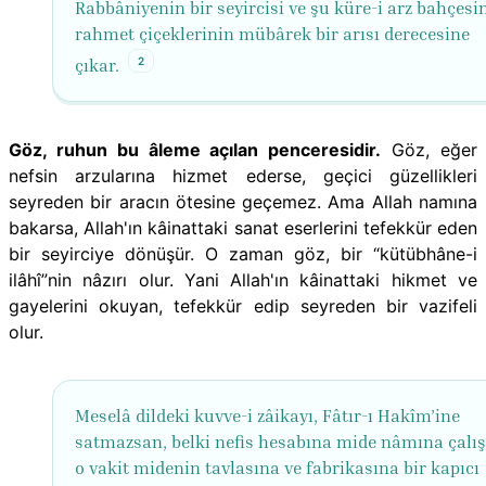
Rabbâniyenin bir seyircisi ve şu küre-i arz bahçesi
rahmet çiçeklerinin mübârek bir arısı derecesine
2
çıkar.
Göz, ruhun bu âleme açılan penceresidir.
Göz, eğer
nefsin arzularına hizmet ederse, geçici güzellikleri
seyreden bir aracın ötesine geçemez. Ama Allah namına
bakarsa, Allah'ın kâinattaki sanat eserlerini tefekkür eden
bir seyirciye dönüşür. O zaman göz, bir “kütübhâne-i
ilâhî”nin nâzırı olur. Yani Allah'ın kâinattaki hikmet ve
gayelerini okuyan, tefekkür edip seyreden bir vazifeli
olur.
Meselâ dildeki kuvve-i zâikayı, Fâtır-ı Hakîm’ine
satmazsan, belki nefis hesabına mide nâmına çalış
o vakit midenin tavlasına ve fabrikasına bir kapıcı