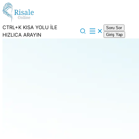
CTRL+K KISA YOLU İLE
Soru Sor
HIZLICA ARAYIN
Giriş Yap