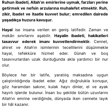
Ruhun ibadeti, Allah’ın emirlerine uymak, farzları yerine
getirmek ve nefsin arzularına muhalefet etmektir. Ruh,
zikir, ibadet ve itaatle kuvvet bulur; emredilen dairede
yaşadıkça huzura kavuşur.
Hayal
ise insana verilen en geniş latifedir. Zaman ve
mekân sınırlarını aşabilir.
Hayalin ibadeti, hakikatleri
tasavvur ederek imanı kuvvetlendirmektir.
Cennet,
ahiret ve Allah’ın isimlerinin tecellilerini düşünmekle
hayal, tefekküre hizmet eder. Günah ve boş
tasavvurlardan uzak durduğunda akla yardımcı bir nur
olur.
Böylece her bir latife, yaratılış maksadına uygun
çalıştırıldığında ibadet eder. Ağız doğrulukla konuşur,
göz haramdan sakınır, kulak hayrı dinler, el ve ayak
hayırlı işlerde bulunur. İnsan bu şekilde bütün uzuvlarını
Allah’ın emrine verdiğinde, dünyada iken cennete layık
bir hâl kazanır.