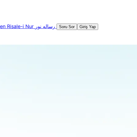
şen
Risale-i Nur
رساله نور
Soru Sor
Giriş Yap