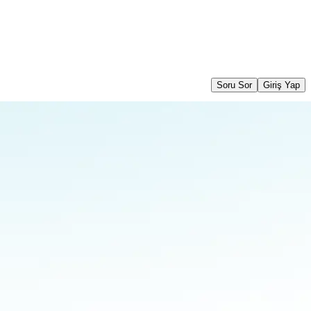
Soru Sor
Giriş Yap