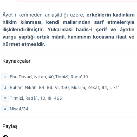
Âyet-i kerîmeden anlaşıldığı üzere,
erkeklerin kadınlara
hâkim kılınması, kendi mallarından sarf etmeleriyle
ilişkilendirilmiştir. Yukarıdaki hadis-i şerif ve âyetin
vurgu yaptığı ortak mânâ, hanımının kocasına itaat ve
hürmet etmesidir.
Kaynakçalar
Ebu Davud, Nikah, 40,Tirmizî, Rada' 10
Buhârî, Nikâh, 84, 86, VI, 150; Müslim, Zekât, 84, I, 711
Tirmizî, Radâ`, 10, III, 465
Nisa4/34
Paylaş