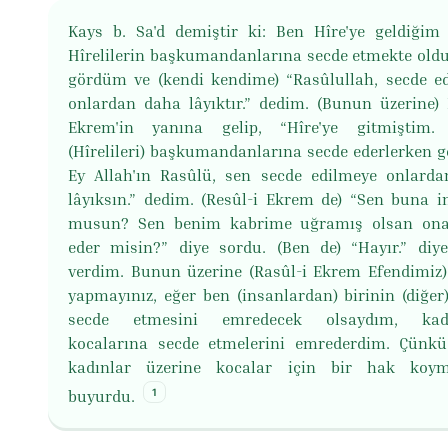
Kays b. Sa'd demiştir ki: Ben Hîre'ye geldiği
Hîrelilerin başkumandanlarına secde etmekte oldu
gördüm ve (kendi kendime) “Rasûlullah, secde e
onlardan daha lâyıktır.” dedim. (Bunun üzerine) 
Ekrem'in yanına gelip, “Hîre'ye gitmiştim. 
(Hîrelileri) başkumandanlarına secde ederlerken 
Ey Allah'ın Rasûlü, sen secde edilmeye onlard
lâyıksın.” dedim. (Resûl-i Ekrem de) “Sen buna i
musun? Sen benim kabrime uğramış olsan ona
eder misin?” diye sordu. (Ben de) “Hayır.” diy
verdim. Bunun üzerine (Rasûl-i Ekrem Efendimiz
yapmayınız, eğer ben (insanlardan) birinin (diğer)
secde etmesini emredecek olsaydım, kadı
kocalarına secde etmelerini emrederdim. Çünkü
kadınlar üzerine kocalar için bir hak koymu
1
buyurdu.