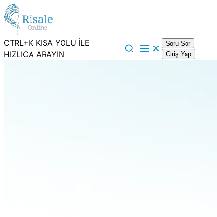
CTRL+K KISA YOLU İLE
Soru Sor
HIZLICA ARAYIN
Giriş Yap