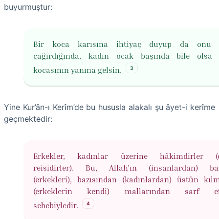
buyurmuştur:
Bir koca karısına ihtiyaç duyup da onu 
çağırdığında, kadın ocak başında bile olsa
3
kocasının yanına gelsin.
Yine Kur’ân-ı Kerîm’de bu hususla alakalı şu âyet-i kerîme
geçmektedir:
Erkekler, kadınlar üzerine hâkimdirler (o
reisidirler). Bu, Allah'ın (insanlardan) baz
(erkekleri), bazısından (kadınlardan) üstün kıl
(erkeklerin kendi) mallarından sarf et
4
sebebiyledir.