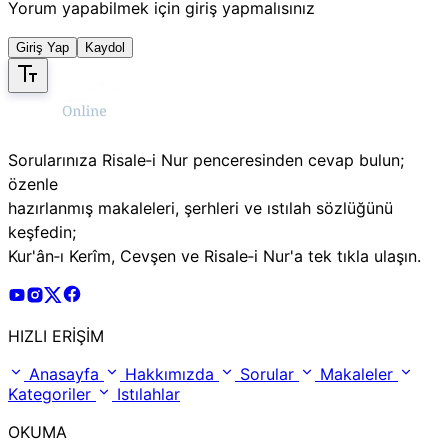
Yorum yapabilmek için giriş yapmalısınız
Giriş Yap
Kaydol
Sorularınıza Risale‑i Nur penceresinden cevap bulun;
özenle
hazırlanmış makaleleri, şerhleri ve ıstılah sözlüğünü
keşfedin;
Kur'ân‑ı Kerîm, Cevşen ve Risale‑i Nur'a tek tıkla ulaşın.
Risale Online Youtube Hesabı
Risale Online Instagram Hesabı
Risale Online X Hesabı
Risale Online Facebook Hesabı
HIZLI ERİŞİM
Anasayfa
Hakkımızda
Sorular
Makaleler
Kategoriler
Istılahlar
OKUMA