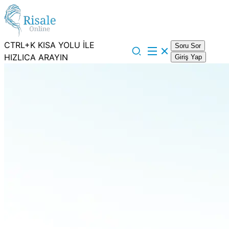
CTRL+K KISA YOLU İLE
Soru Sor
HIZLICA ARAYIN
Giriş Yap