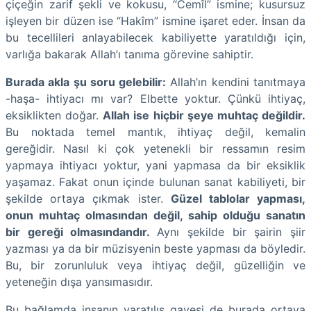
çiçeğin zarif şekli ve kokusu, “Cemîl” ismine; kusursuz
işleyen bir düzen ise “Hakîm” ismine işaret eder. İnsan da
bu tecellileri anlayabilecek kabiliyette yaratıldığı için,
varlığa bakarak Allah’ı tanıma görevine sahiptir.
Burada akla şu soru gelebilir:
Allah’ın kendini tanıtmaya
-haşa- ihtiyacı mı var? Elbette yoktur. Çünkü ihtiyaç,
eksiklikten doğar.
Allah ise hiçbir şeye muhtaç değildir.
Bu noktada temel mantık, ihtiyaç değil, kemalin
gereğidir. Nasıl ki çok yetenekli bir ressamın resim
yapmaya ihtiyacı yoktur, yani yapmasa da bir eksiklik
yaşamaz. Fakat onun içinde bulunan sanat kabiliyeti, bir
şekilde ortaya çıkmak ister.
Güzel tablolar yapması,
onun muhtaç olmasından değil, sahip olduğu sanatın
bir gereği olmasındandır.
Aynı şekilde bir şairin şiir
yazması ya da bir müzisyenin beste yapması da böyledir.
Bu, bir zorunluluk veya ihtiyaç değil, güzelliğin ve
yeteneğin dışa yansımasıdır.
Bu bağlamda insanın yaratılış gayesi de burada ortaya