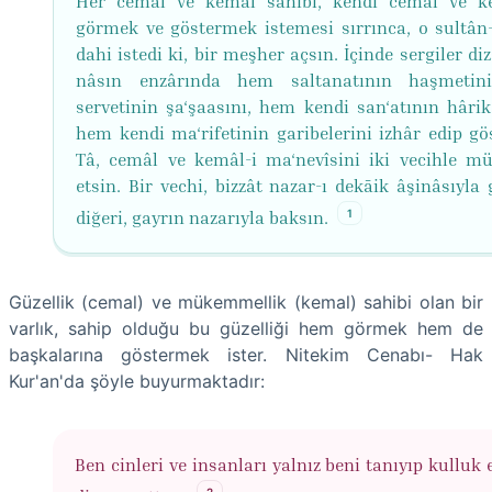
Her cemâl ve kemâl sâhibi, kendi cemâl ve k
görmek ve göstermek istemesi sırrınca, o sultân-
dahi istedi ki, bir meşher açsın. İçinde sergiler diz
nâsın enzârında hem saltanatının haşmetin
servetinin şa‘şaasını, hem kendi san‘atının hârika
hem kendi ma‘rifetinin garibelerini izhâr edip gös
Tâ, cemâl ve kemâl-i ma‘nevîsini iki vecihle m
etsin. Bir vechi, bizzât nazar-ı dekāik âşinâsıyla
1
diğeri, gayrın nazarıyla baksın.
Güzellik (cemal) ve mükemmellik (kemal) sahibi olan bir
varlık, sahip olduğu bu güzelliği hem görmek hem de
başkalarına göstermek ister. Nitekim Cenabı- Hak
Kur'an'da şöyle buyurmaktadır:
Ben cinleri ve insanları yalnız beni tanıyıp kulluk 