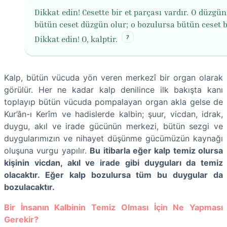
Dikkat edin! Cesette bir et parçası vardır. O düzgü
bütün ceset düzgün olur; o bozulursa bütün ceset b
7
Dikkat edin! O, kalptir.
Kalp, bütün vücuda yön veren merkezî bir organ olarak
görülür. Her ne kadar kalp denilince ilk bakışta kanı
toplayıp bütün vücuda pompalayan organ akla gelse de
Kur’ân-ı Kerîm ve hadislerde kalbin; şuur, vicdan, idrak,
duygu, akıl ve irade gücünün merkezi, bütün sezgi ve
duygularımızın ve nihayet düşünme gücümüzün kaynağı
oluşuna vurgu yapılır.
Bu itibarla eğer kalp temiz olursa
kişinin vicdan, akıl ve irade gibi duyguları da temiz
olacaktır. Eğer kalp bozulursa tüm bu duygular da
bozulacaktır.
Bir İnsanın Kalbinin Temiz Olması İçin Ne Yapması
Gerekir?