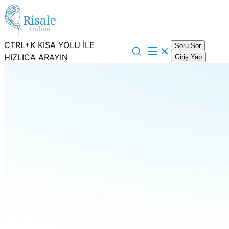
CTRL+K KISA YOLU İLE
Soru Sor
HIZLICA ARAYIN
Giriş Yap