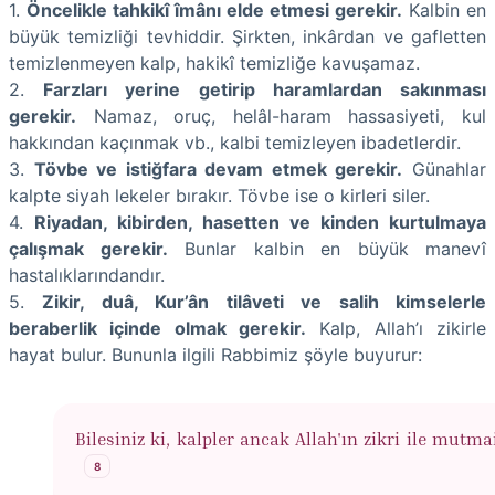
1.
Öncelikle tahkikî îmânı elde etmesi gerekir.
Kalbin en
büyük temizliği tevhiddir. Şirkten, inkârdan ve gafletten
temizlenmeyen kalp, hakikî temizliğe kavuşamaz.
2.
Farzları yerine getirip haramlardan sakınması
gerekir.
Namaz, oruç, helâl-haram hassasiyeti, kul
hakkından kaçınmak vb., kalbi temizleyen ibadetlerdir.
3.
Tövbe ve istiğfara devam etmek gerekir.
Günahlar
kalpte siyah lekeler bırakır. Tövbe ise o kirleri siler.
4.
Riyadan, kibirden, hasetten ve kinden kurtulmaya
çalışmak gerekir.
Bunlar kalbin en büyük manevî
hastalıklarındandır.
5.
Zikir, duâ, Kur’ân tilâveti ve salih kimselerle
beraberlik içinde olmak gerekir.
Kalp, Allah’ı zikirle
hayat bulur. Bununla ilgili Rabbimiz şöyle buyurur:
Bilesiniz ki, kalpler ancak Allah'ın zikri ile mutma
8