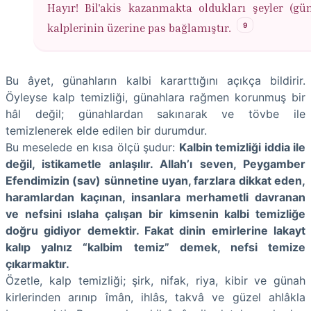
Hayır! Bil'akis kazanmakta oldukları şeyler (gün
9
kalplerinin üzerine pas bağlamıştır.
Bu âyet, günahların kalbi kararttığını açıkça bildirir.
Öyleyse kalp temizliği, günahlara rağmen korunmuş bir
hâl değil; günahlardan sakınarak ve tövbe ile
temizlenerek elde edilen bir durumdur.
Bu meselede en kısa ölçü şudur:
Kalbin temizliği iddia ile
değil, istikametle anlaşılır. Allah’ı seven, Peygamber
Efendimizin (sav) sünnetine uyan, farzlara dikkat eden,
haramlardan kaçınan, insanlara merhametli davranan
ve nefsini ıslaha çalışan bir kimsenin kalbi temizliğe
doğru gidiyor demektir. Fakat dinin emirlerine lakayt
kalıp yalnız “kalbim temiz” demek, nefsi temize
çıkarmaktır.
Özetle, kalp temizliği; şirk, nifak, riya, kibir ve günah
kirlerinden arınıp îmân, ihlâs, takvâ ve güzel ahlâkla