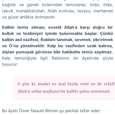
bağlılık ve günah kirlerinden temizlenip; îmân, ihlâs,
takvâ, muhabbetullah, Allah korkusu, tevazu, merhamet
ve güzel ahlâkla dolmasıdır.
Kalbin temiz olması, evvelâ Allah’a karşı doğru bir
kulluk ve teslimiyet içinde bulunmakla başlar. Çünkü
kalbin asıl vazifesi, Rabbini tanımak, sevmek, zikretmek
ve O’na yönelmektir. Kalp bu vazifeden uzak kalırsa,
dıştan yumuşak görünse bile hakikatte temiz sayılmaz.
Kalp temizliğiyle ilgili Rabbimiz bir âyetinde şöyle
buyurur:
O gün ki, (onda) ne mal fayda verir ne de evlâd
Allah'a selîm (sağlam) bir kalble gelen müstesnâ.
Bu âyeti Ömer Nasuhi Bilmen şu şekilde tefsir eder: