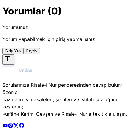
Yorumlar (0)
Yorumunuz
Yorum yapabilmek için giriş yapmalısınız
Giriş Yap
Kaydol
Sorularınıza Risale‑i Nur penceresinden cevap bulun;
özenle
hazırlanmış makaleleri, şerhleri ve ıstılah sözlüğünü
keşfedin;
Kur'ân‑ı Kerîm, Cevşen ve Risale‑i Nur'a tek tıkla ulaşın.
Risale Online Youtube Hesabı
Risale Online Instagram Hesabı
Risale Online X Hesabı
Risale Online Facebook Hesabı