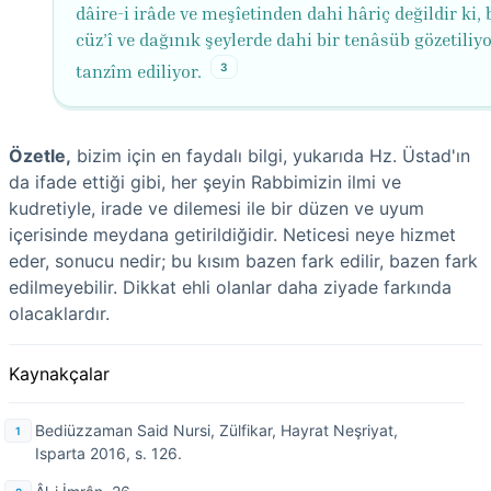
dâire-i irâde ve meşîetinden dahi hâriç değildir ki, 
cüz’î ve dağınık şeylerde dahi bir tenâsüb gözetiliyo
3
tanzîm ediliyor.
Özetle,
bizim için en faydalı bilgi, yukarıda Hz. Üstad'ın
da ifade ettiği gibi, her şeyin Rabbimizin ilmi ve
kudretiyle, irade ve dilemesi ile bir düzen ve uyum
içerisinde meydana getirildiğidir. Neticesi neye hizmet
eder, sonucu nedir; bu kısım bazen fark edilir, bazen fark
edilmeyebilir. Dikkat ehli olanlar daha ziyade farkında
olacaklardır.
Kaynakçalar
Bediüzzaman Said Nursi, Zülfikar, Hayrat Neşriyat,
Isparta 2016, s. 126.