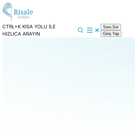
CTRL+K KISA YOLU İLE
Soru Sor
HIZLICA ARAYIN
Giriş Yap