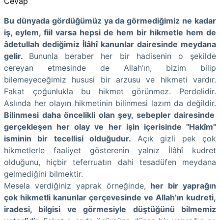
Cevap
Bu dünyada gördüğümüz ya da görmediğimiz ne kadar
iş, eylem, fiil varsa hepsi de hem bir hikmetle hem de
âdetullah dediğimiz İlâhî kanunlar dairesinde meydana
gelir.
Bununla beraber her bir hadisenin o şekilde
cereyan etmesinde de Allah’ın, bizim bilip
bilemeyeceğimiz hususi bir arzusu ve hikmeti vardır.
Fakat çoğunlukla bu hikmet görünmez. Perdelidir.
Aslında her olayın hikmetinin bilinmesi lazım da değildir.
Bilinmesi daha öncelikli olan şey, sebepler dairesinde
gerçekleşen her olay ve her işin içerisinde "Hakîm"
isminin bir tecellisi olduğudur.
Açık gizli pek çok
hikmetlerle faaliyet gösterenin yalnız İlâhî kudret
olduğunu, hiçbir teferruatın dahi tesadüfen meydana
gelmediğini bilmektir.
Mesela verdiğiniz yaprak örneğinde,
her bir yaprağın
çok hikmetli kanunlar çerçevesinde ve Allah’ın kudreti,
iradesi, bilgisi ve görmesiyle düştüğünü bilmemiz