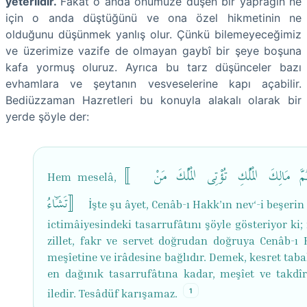
yeterlidir.
Fakat o anda önümüze düşen bir yaprağın ne
için o anda düştüğünü ve ona özel hikmetinin ne
olduğunu düşünmek yanlış olur. Çünkü bilemeyeceğimiz
ve üzerimize vazife de olmayan gaybî bir şeye boşuna
kafa yormuş oluruz. Ayrıca bu tarz düşünceler bazı
evhamlara ve şeytanın vesveselerine kapı açabilir.
Bediüzzaman Hazretleri bu konuyla alakalı olarak bir
yerde şöyle der:
〚 قُلِ اللّٰهُمَّ مَالِكَ الْمُلْكِ تُؤْتِی الْمُلْكَ مَنْ
Hem meselâ,
تَشَٓاءُ〛
İşte şu âyet, Cenâb-ı Hakk’ın nev‘-i beşerin
ictimâiyesindeki tasarrufâtını şöyle gösteriyor ki; 
zillet, fakr ve servet doğrudan doğruya Cenâb-ı 
meşîetine ve irâdesine bağlıdır. Demek, kesret tab
en dağınık tasarrufâtına kadar, meşîet ve takdîr-
1
iledir. Tesâdüf karışamaz.