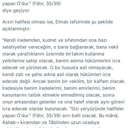
yapan O'dur." (Fâtır, 35/39)
diye geçiyor.
Arzın halifesi olması ise, Elmalı tefsirinde şu şekilde
açıklanmıştır:
"Kendi irademden, kudret ve sıfatımdan ona bazı
selahiyetler vereceğim, o bana bağlanarak, bana vekil
olarak yarattıklarım üzerinde birtakım kullanma
yetkilerine sahip olacak, benim adıma hükümlerimi icra
edecek ve yürütecek. O bu hususta asil olmayacak,
kendi zatı ve şahsı adına asil olarak hükümleri icra
edecek değil. Ancak benim bir vekilim, bir kalfam olacak.
İradesiyle benim iradelerimi, benim emirlerimi, benim
kanunlarımı tatbik etmekle emredilmiş olacak, sonra
onun arkasından gelenler ve ona halef olarak aynı görevi
icra edecek olanlar bulunacak. "Sizi yeryüzünde halifeler
yapan O'dur." (Fâtır, 35/39) sırrı belli olacak. Bu mânâ,
Ashab-ı kiramdan ve Tâbiinden uzun uzadıya