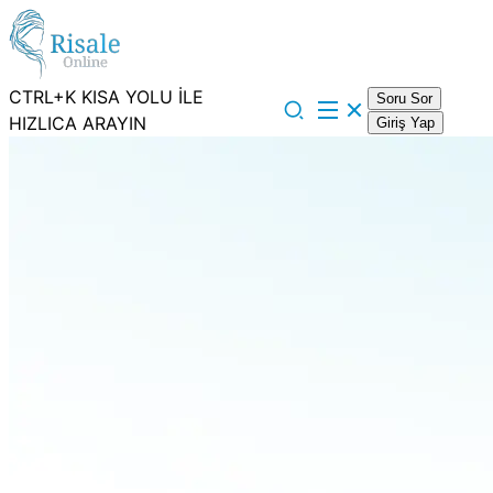
CTRL+K KISA YOLU İLE
Soru Sor
HIZLICA ARAYIN
Giriş Yap