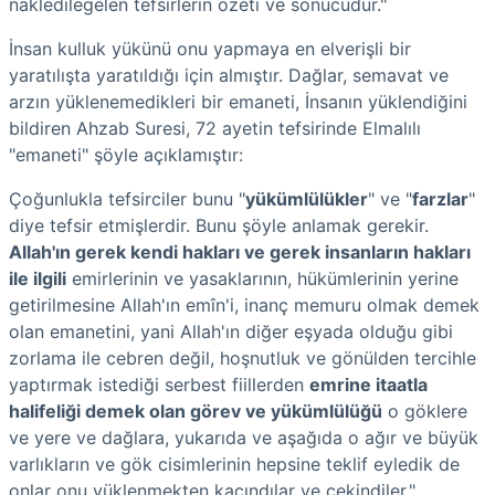
nakledilegelen tefsirlerin özeti ve sonucudur."
İnsan kulluk yükünü onu yapmaya en elverişli bir
yaratılışta yaratıldığı için almıştır. Dağlar, semavat ve
arzın yüklenemedikleri bir emaneti, İnsanın yüklendiğini
bildiren Ahzab Suresi, 72 ayetin tefsirinde Elmalılı
"emaneti" şöyle açıklamıştır:
Çoğunlukla tefsirciler bunu "
yükümlülükler
" ve "
farzlar
"
diye tefsir etmişlerdir. Bunu şöyle anlamak gerekir.
Allah'ın gerek kendi hakları ve gerek insanların hakları
ile ilgili
emirlerinin ve yasaklarının, hükümlerinin yerine
getirilmesine Allah'ın emîn'i, inanç memuru olmak demek
olan emanetini, yani Allah'ın diğer eşyada olduğu gibi
zorlama ile cebren değil, hoşnutluk ve gönülden tercihle
yaptırmak istediği serbest fiillerden
emrine itaatla
halifeliği demek olan görev ve yükümlülüğü
o göklere
ve yere ve dağlara, yukarıda ve aşağıda o ağır ve büyük
varlıkların ve gök cisimlerinin hepsine teklif eyledik de
onlar onu yüklenmekten kaçındılar ve çekindiler."