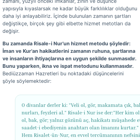
zamanı, yüzyıl önceki imkânlar, zihin ve düşünce
yapısıyla kıyaslarsak ne kadar büyük farklılıklar olduğunu
daha iyi anlayabiliriz. İçinde bulunulan zamanın şartları
değiştikçe, birçok şey gibi elbette hizmet metotları da
değişir.
Bu zamanda Risale-i Nur'un hizmet metodu şöyledir:
İman ve Kur'an hakikatlerini zamanın ruhuna, şartlarına
ve insanların ihtiyaçlarına en uygun şekilde sunmasıdır.
Bunu yaparken, ikna ve ispat metodunu kullanmasıdır.
Bediüzzaman Hazretleri bu noktadaki düşüncelerini
şöyle söylemektedir:
O divanlar derler ki: "Veli ol, gör, makamata çık, ba
nurları, feyzleri al." Risale-i Nur ise der:"Her kim 
ol, bak, gör; yalnız gözünü aç, hakikatı müşahede e
saadet-i ebediyenin anahtarı olan îmanını kurtar."
Hem Risalet-ün-Nur, en evvel tercümanının nefsini