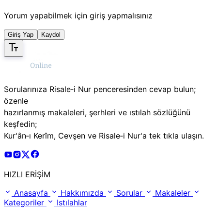
Yorum yapabilmek için giriş yapmalısınız
Giriş Yap
Kaydol
Sorularınıza Risale‑i Nur penceresinden cevap bulun;
özenle
hazırlanmış makaleleri, şerhleri ve ıstılah sözlüğünü
keşfedin;
Kur'ân‑ı Kerîm, Cevşen ve Risale‑i Nur'a tek tıkla ulaşın.
Risale Online Youtube Hesabı
Risale Online Instagram Hesabı
Risale Online X Hesabı
Risale Online Facebook Hesabı
HIZLI ERİŞİM
Anasayfa
Hakkımızda
Sorular
Makaleler
Kategoriler
Istılahlar