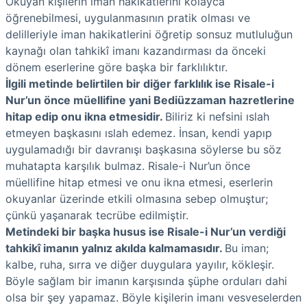
Okuyan kişilerin iman hakikatlerini kolayca
öğrenebilmesi, uygulanmasının pratik olması ve
delilleriyle iman hakikatlerini öğretip sonsuz mutluluğun
kaynağı olan tahkikî imanı kazandırması da önceki
dönem eserlerine göre başka bir farklılıktır.
İlgili metinde belirtilen bir diğer farklılık ise Risale-i
Nur’un önce müellifine yani Bediüzzaman hazretlerine
hitap edip onu ikna etmesidir.
Biliriz ki nefsini ıslah
etmeyen başkasını ıslah edemez. İnsan, kendi yapıp
uygulamadığı bir davranışı başkasına söylerse bu söz
muhatapta karşılık bulmaz. Risale-i Nur’un önce
müellifine hitap etmesi ve onu ikna etmesi, eserlerin
okuyanlar üzerinde etkili olmasına sebep olmuştur;
çünkü yaşanarak tecrübe edilmiştir.
Metindeki bir başka husus ise Risale-i Nur’un verdiği
tahkikî imanın yalnız akılda kalmamasıdır.
Bu iman;
kalbe, ruha, sırra ve diğer duygulara yayılır, kökleşir.
Böyle sağlam bir imanın karşısında şüphe orduları dahi
olsa bir şey yapamaz. Böyle kişilerin imanı vesveselerden