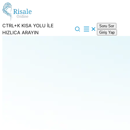
CTRL+K KISA YOLU İLE
Soru Sor
HIZLICA ARAYIN
Giriş Yap