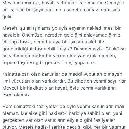
Mevhum emir ise, hayalî, vehmî bir iş demektir. Olmayan
bir iş, olan bir şeyin var olma sebebi olamaz manasına
gelir.
Mesela, şu an ışınlama yoluyla eşyanın nakledilmesi bir
hayaldir. Önümüze, nereden geldiğini anlayamadığımız
bir top düşse, onun buraya bir ışınlama aleti ile
gönderildiğini düşünebilir miyiz? Düşünemeyiz. Çünkü şu
an vehimden başka bir yerde olmayan ışınlama aleti,
topun düşmesi gibi gerçek bir işi yapamaz.
Kainatta cari olan kanunlar da maddi vücutları olmayan
ilmi vücutları olan varlıklardır. Bu cihetten vehmî sayılırlar.
Mevcut bir hakikat olan hayat, öyle vehmî varlıkların
eseri olamaz.
Hem kainattaki faaliyetler de öyle vehmî kanunların malı
olamaz. Melaike gibi hakikat-i hariciye sahibi olan, yani
gerçekten var olan varlıkların eliyle o gibi faaliyetler
oluyor. Mesela hadis-i şerifte geçtiği gibi, her bir yağmur