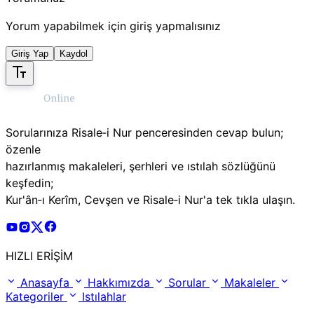
Yorum yapabilmek için giriş yapmalısınız
Giriş Yap
Kaydol
Sorularınıza Risale‑i Nur penceresinden cevap bulun;
özenle
hazırlanmış makaleleri, şerhleri ve ıstılah sözlüğünü
keşfedin;
Kur'ân‑ı Kerîm, Cevşen ve Risale‑i Nur'a tek tıkla ulaşın.
Risale Online Youtube Hesabı
Risale Online Instagram Hesabı
Risale Online X Hesabı
Risale Online Facebook Hesabı
HIZLI ERİŞİM
Anasayfa
Hakkımızda
Sorular
Makaleler
Kategoriler
Istılahlar