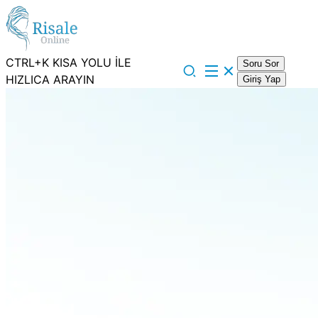
CTRL+K KISA YOLU İLE
Soru Sor
HIZLICA ARAYIN
Giriş Yap