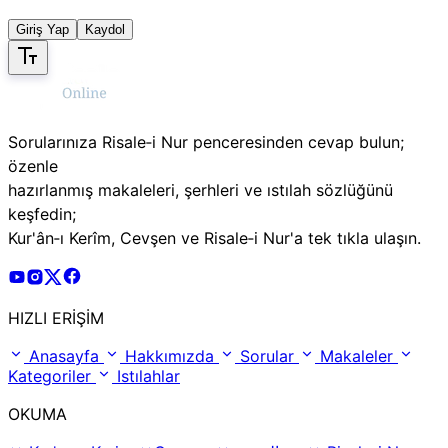
Giriş Yap
Kaydol
Sorularınıza Risale‑i Nur penceresinden cevap bulun;
özenle
hazırlanmış makaleleri, şerhleri ve ıstılah sözlüğünü
keşfedin;
Kur'ân‑ı Kerîm, Cevşen ve Risale‑i Nur'a tek tıkla ulaşın.
Risale Online Youtube Hesabı
Risale Online Instagram Hesabı
Risale Online X Hesabı
Risale Online Facebook Hesabı
HIZLI ERİŞİM
Anasayfa
Hakkımızda
Sorular
Makaleler
Kategoriler
Istılahlar
OKUMA