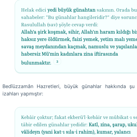
Helak edici
yedi büyük günahtan
sakının. Orada b
sahabeler: "Bu günahlar hangileridir?" diye sorun
Rasulullah (sav) şöyle cevap verdi:
Allah'a şirk koşmak, sihir, Allah'ın haram kıldığı bi
haksız yere öldürmek, faizi yemek, yetim malı yem
savaş meydanından kaçmak, namuslu ve yapılanl
habersiz Mü'min kadınlara zina iftirasında
3
bulunmaktır.
Bedîüzzamân Hazretleri, büyük günahlar hakkında şu
izahları yapmıştır:
Kebâir çoktur; fakat ekberü'l-kebâir ve mûbikat-ı s
tâbir edilen günahlar yedidir:
Katl, zina, şarap, uk
vâlideyn (yani kat-ı sıla-i rahim), kumar, yalancı