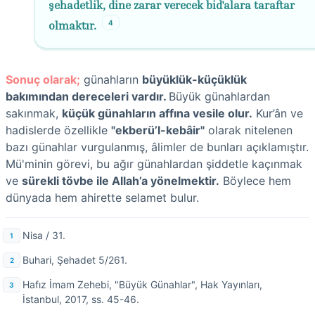
şehadetlik, dine zarar verecek bid'alara taraftar
4
olmaktır.
Sonuç olarak;
günahların
büyüklük-küçüklük
bakımından dereceleri vardır.
Büyük günahlardan
sakınmak,
küçük günahların affına vesile olur.
Kur’ân ve
hadislerde özellikle
"ekberü’l-kebâir"
olarak nitelenen
bazı günahlar vurgulanmış, âlimler de bunları açıklamıştır.
Mü'minin görevi, bu ağır günahlardan şiddetle kaçınmak
ve
sürekli tövbe ile Allah’a yönelmektir.
Böylece hem
dünyada hem ahirette selamet bulur.
Nisa / 31.
Buhari, Şehadet 5/261.
Hafız İmam Zehebi, "Büyük Günahlar", Hak Yayınları,
İstanbul, 2017, ss. 45-46.