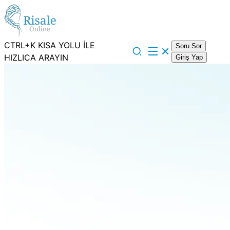
CTRL+K KISA YOLU İLE
Soru Sor
HIZLICA ARAYIN
Giriş Yap