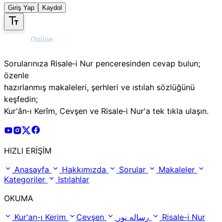
Giriş Yap
Kaydol
Sorularınıza Risale‑i Nur penceresinden cevap bulun;
özenle
hazırlanmış makaleleri, şerhleri ve ıstılah sözlüğünü
keşfedin;
Kur'ân‑ı Kerîm, Cevşen ve Risale‑i Nur'a tek tıkla ulaşın.
Risale Online Youtube Hesabı
Risale Online Instagram Hesabı
Risale Online X Hesabı
Risale Online Facebook Hesabı
HIZLI ERİŞİM
Anasayfa
Hakkımızda
Sorular
Makaleler
Kategoriler
Istılahlar
OKUMA
Kur'an-ı Kerim
Cevşen
رساله نور
Risale-i Nur