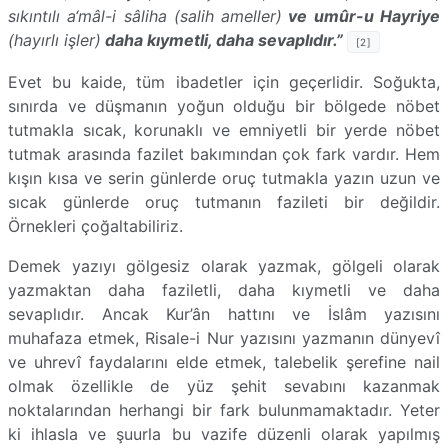
sıkıntılı a‘mâl-i sâliha
(salih ameller)
ve umûr-u Hayriye
(hayırlı işler)
daha kıymetli, daha sevaplıdır.”
[2]
Evet bu kaide, tüm ibadetler için geçerlidir. Soğukta,
sınırda ve düşmanın yoğun olduğu bir bölgede nöbet
tutmakla sıcak, korunaklı ve emniyetli bir yerde nöbet
tutmak arasında fazilet bakımından çok fark vardır. Hem
kışın kısa ve serin günlerde oruç tutmakla yazın uzun ve
sıcak günlerde oruç tutmanın fazileti bir değildir.
Örnekleri çoğaltabiliriz.
Demek yazıyı gölgesiz olarak yazmak, gölgeli olarak
yazmaktan daha faziletli, daha kıymetli ve daha
sevaplıdır.
Ancak Kur’ân hattını ve İslâm yazısını
muhafaza etmek, Risale-i Nur yazısını yazmanın dünyevî
ve uhrevî faydalarını elde etmek, talebelik şerefine nail
olmak özellikle de yüz şehit sevabını kazanmak
noktalarından herhangi bir fark bulunmamaktadır. Yeter
ki ihlasla ve şuurla bu vazife düzenli olarak yapılmış