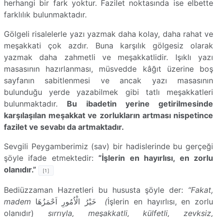
herhangi bir fark yoktur. Fazilet noktasında ise elbette
farklılık bulunmaktadır.
Gölgeli risalelerle yazı yazmak daha kolay, daha rahat ve
meşakkati çok azdır. Buna karşılık gölgesiz olarak
yazmak daha zahmetli ve meşakkatlidir. Işıklı yazı
masasının hazırlanması, müsvedde kâğıt üzerine boş
sayfanın sabitlenmesi ve ancak yazı masasının
bulunduğu yerde yazabilmek gibi tatlı meşakkatleri
bulunmaktadır.
Bu ibadetin yerine getirilmesinde
karşılaşılan meşakkat ve zorlukların artması nispetince
fazilet ve sevabı da artmaktadır.
Sevgili Peygamberimiz (sav) bir hadislerinde bu gerçeği
şöyle ifade etmektedir:
“İşlerin en hayırlısı, en zorlu
olanıdır.”
[1]
Bediüzzaman Hazretleri bu hususta şöyle der:
“
Fakat,
madem
خَيْرُ الْاُمُورِ اَحْمَزُهَا
(
İşlerin en hayırlısı, en zorlu
olanıdır)
sırrıyla, meşakkatli, külfetli, zevksiz,