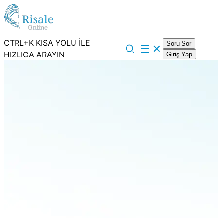
CTRL+K KISA YOLU İLE
Soru Sor
HIZLICA ARAYIN
Giriş Yap