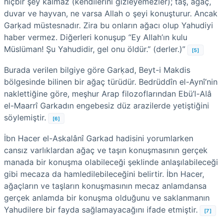
hiçbir şey kalmaz (kendilerini gizleyemezler); taş, ağaç,
duvar ve hayvan, ne varsa Allah o şeyi konuşturur. Ancak
Garḳad müstesnadır. Zira bu onların ağacı olup Yahudiyi
haber vermez. Diğerleri konuşup “Ey Allah’ın kulu
Müslüman! Şu Yahudidir, gel onu öldür.” (derler.)”
[5]
Burada verilen bilgiye göre Garḳad, Beyt-i Makdis
bölgesinde bilinen bir ağaç türüdür. Bedrüddîn el-Aynî’nin
naklettiğine göre, meşhur Arap filozoflarından Ebü’l-Alâ
el-Maarrî Garkadın engebesiz düz arazilerde yetiştiğini
söylemiştir.
[6]
İbn Hacer el-Askalânî Garkad hadisini yorumlarken
cansız varlıklardan ağaç ve taşın konuşmasının gerçek
manada bir konuşma olabileceği şeklinde anlaşılabileceği
gibi mecaza da hamledilebileceğini belirtir. İbn Hacer,
ağaçların ve taşların konuşmasının mecaz anlamdansa
gerçek anlamda bir konuşma olduğunu ve saklanmanın
Yahudilere bir fayda sağlamayacağını ifade etmiştir.
[7]