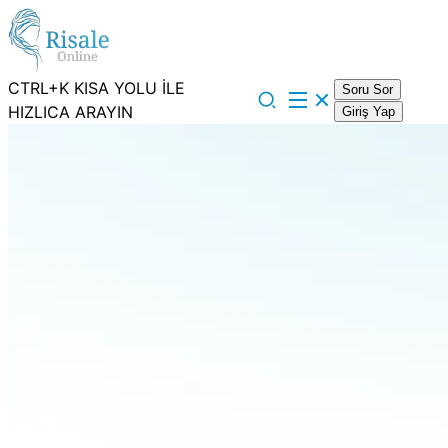
CTRL+K KISA YOLU İLE
Soru Sor
HIZLICA ARAYIN
Giriş Yap