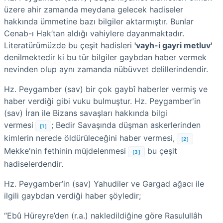
üzere ahir zamanda meydana gelecek hadiseler
hakkında ümmetine bazı bilgiler aktarmıştır. Bunlar
Cenab-ı Hak’tan aldığı vahiylere dayanmaktadır.
Literatürümüzde bu çeşit hadisleri
'vayh-i gayri metluv'
denilmektedir ki bu tür bilgiler gaybdan haber vermek
nevinden olup aynı zamanda nübüvvet delillerindendir.
Hz. Peygamber (sav) bir çok gaybî haberler vermiş ve
haber verdiği gibi vuku bulmuştur. Hz. Peygamber'in
(sav) İran ile Bizans savaşları hakkında bilgi
vermesi
; Bedir Savaşında düşman askerlerinden
[1]
kimlerin nerede öldürüleceğini haber vermesi,
[2]
Mekke'nin fethinin müjdelenmesi
bu çeşit
[3]
hadiselerdendir.
Hz. Peygamber’in (sav) Yahudiler ve Gargad ağacı ile
ilgili gaybdan verdiği haber şöyledir;
“Ebû Hüreyre’den (r.a.) nakledildiğine göre Rasulullâh