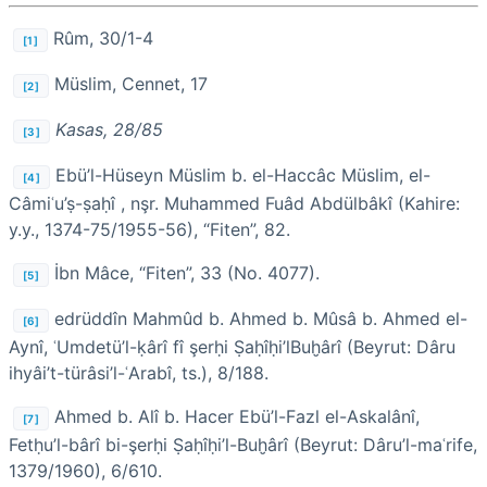
Rûm, 30/1-4
[1]
Müslim, Cennet, 17
[2]
Kasas, 28/85
[3]
Ebü’l-Hüseyn Müslim b. el-Haccâc Müslim, el-
[4]
Câmiʿu’ṣ-ṣaḥî , nşr. Muhammed Fuâd Abdülbâkî (Kahire:
y.y., 1374-75/1955-56), “Fiten”, 82.
İbn Mâce, “Fiten”, 33 (No. 4077).
[5]
edrüddîn Mahmûd b. Ahmed b. Mûsâ b. Ahmed el-
[6]
Aynî, ʿUmdetü’l-ḳârî fî şerḥi Ṣaḥîḥi’lBuḫârî (Beyrut: Dâru
ihyâi’t-türâsi’l-ʿArabî, ts.), 8/188.
Ahmed b. Alî b. Hacer Ebü’l-Fazl el-Askalânî,
[7]
Fetḥu’l-bârî bi-şerḥi Ṣaḥîḥi’l-Buḫârî (Beyrut: Dâru’l-maʿrife,
1379/1960), 6/610.