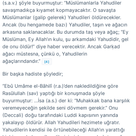
(s.a.v.) şöyle buyurmuştur: “Müslümanlarla Yahudiler
savaşmadıkça kıyamet kopmayacaktır. O savaşta
Müslümanlar (galip gelerek) Yahudileri öldürecekler.
Ancak (bu hengamede bazı) Yahudiler, taşın ve ağacın
arkasına saklanacaklar. Bu durumda taş veya ağaç; “Ey
Müslüman, Ey Allah’ın kulu, şu arkamdaki Yahudidir, gel
de onu öldür!” diye haber verecektir. Ancak Garḳad
ağacı müstesna, çünkü o, Yahudilerin
ağaçlarındandır.”
[4]
Bir başka hadiste şöyledir;
“Ebû Umâme el-Bâhilî (r.a.)’den nakledildiğine göre
Rasûlullah (sav) yaptığı bir konuşmada şöyle
buyurmuştur: …İsa (a.s.) der ki: “Muhakkak bana karşılık
veremeyeceğin şekilde seni dövmem gerekir.” Onu
(Deccali) doğu tarafındaki Luddi kapısının yanında
yakalayıp öldürür. Allah Yahudileri hezimete uğratır.
Yahudilerin kendisi ile örtünebileceği Allah’ın yarattığı