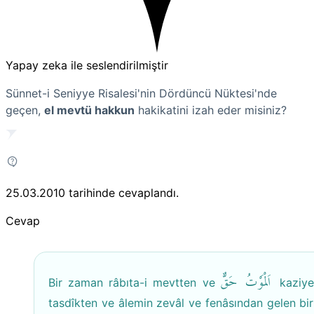
Yapay zeka ile seslendirilmiştir
Sünnet-i Seniyye Risalesi'nin Dördüncü Nüktesi'nde
geçen,
el mevtü hakkun
hakikatini izah eder misiniz?
25.03.2010
tarihinde cevaplandı.
Cevap
اَلْمَوْتُ حَقٌّ
Bir zaman râbıta-i mevtten ve
kaziye
tasdîkten ve âlemin zevâl ve fenâsından gelen bir 