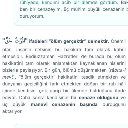
rûhiyede, kendimi acîb bir âlemde gördüm.
Bak
ben bir cenazeyim, üç mühim büyük cenazenin 
duruyorum.
"اَلْمَوْتُ حَقٌّ"
ifadeleri “ölüm gerçektir” demektir.
Önemli
olan, insanın nefsinin bu hakikati tam olarak kabul
etmesidir. Bediüzzaman Hazretleri de burada bu ölüm
hakikatini tam olarak anlamaktan kaynaklanan hislerini
bizlerle paylaşıyor.
Bir gün, ölümü düşünmekten (
râbıta-i
mevt
), “ölüm gerçektir” hakikatini tasdik etmekten ve
dünyanın geçiciliğini fark etmekten doğan bir ruh hâli
içinde kendisini çok garip bir âlemde bulduğunu ifade
ediyor. Daha sonra kendisinin bir
cenaze olduğunu
ve
üç büyük
manevî cenazenin başında
durduğunu
aktarıyor.