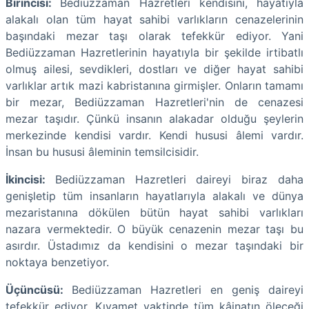
Birincisi:
Bediüzzaman Hazretleri kendisini, hayatıyla
alakalı olan tüm hayat sahibi varlıkların cenazelerinin
başındaki mezar taşı olarak tefekkür ediyor. Yani
Bediüzzaman Hazretlerinin hayatıyla bir şekilde irtibatlı
olmuş ailesi, sevdikleri, dostları ve diğer hayat sahibi
varlıklar artık mazi kabristanına girmişler. Onların tamamı
bir mezar, Bediüzzaman Hazretleri'nin de cenazesi
mezar taşıdır. Çünkü insanın alakadar olduğu şeylerin
merkezinde kendisi vardır. Kendi hususi âlemi vardır.
İnsan bu hususi âleminin temsilcisidir.
İkincisi:
Bediüzzaman Hazretleri daireyi biraz daha
genişletip tüm insanların hayatlarıyla alakalı ve dünya
mezaristanına dökülen bütün hayat sahibi varlıkları
nazara vermektedir. O büyük cenazenin mezar taşı bu
asırdır. Üstadımız da kendisini o mezar taşındaki bir
noktaya benzetiyor.
Üçüncüsü:
Bediüzzaman Hazretleri en geniş daireyi
tefekkür ediyor. Kıyamet vaktinde tüm kâinatın öleceği