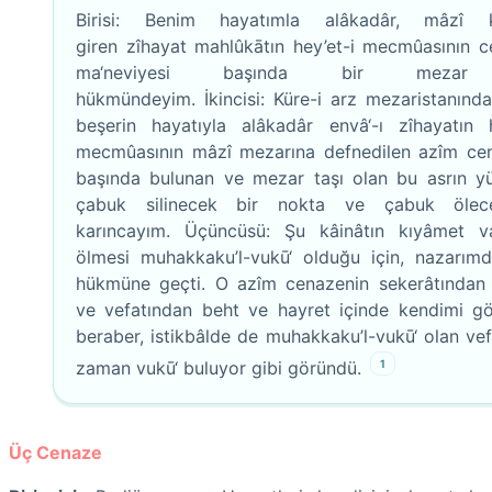
Birisi: Benim hayatımla alâkadâr, mâzî k
giren zîhayat mahlûkātın hey’et-i mecmûasının c
ma‘neviyesi başında bir mezar
hükmündeyim. İkincisi: Küre-i arz mezaristanında,
beşerin hayatıyla alâkadâr envâ‘-ı zîhayatın h
mecmûasının mâzî mezarına defnedilen azîm ce
başında bulunan ve mezar taşı olan bu asrın y
çabuk silinecek bir nokta ve çabuk ölec
karıncayım. Üçüncüsü: Şu kâinâtın kıyâmet v
ölmesi muhakkaku’l-vukū‘ olduğu için, nazarımd
hükmüne geçti. O azîm cenazenin sekerâtından
ve vefatından beht ve hayret içinde kendimi g
beraber, istikbâlde de muhakkaku’l-vukū‘ olan vef
1
zaman vukū‘ buluyor gibi göründü.
Üç Cenaze