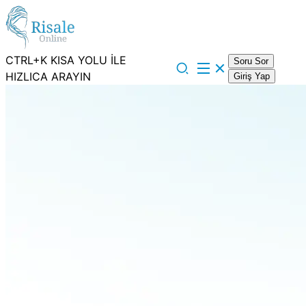
CTRL+K KISA YOLU İLE
Soru Sor
HIZLICA ARAYIN
Giriş Yap