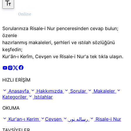
Sorularınıza Risale‑i Nur penceresinden cevap bulun;
özenle
hazırlanmış makaleleri, şerhleri ve ıstılah sözlüğünü
keşfedin;
Kur'ân‑ı Kerîm, Cevşen ve Risale‑i Nur'a tek tıkla ulaşın.
Risale Online Youtube Hesabı
Risale Online Instagram Hesabı
Risale Online X Hesabı
Risale Online Facebook Hesabı
HIZLI ERİŞİM
Anasayfa
Hakkımızda
Sorular
Makaleler
Kategoriler
Istılahlar
OKUMA
Kur'an-ı Kerim
Cevşen
رساله نور
Risale-i Nur
TAVSİYELER