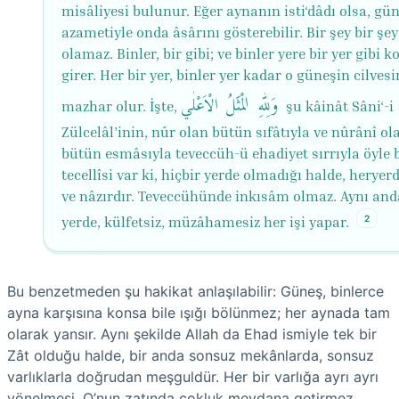
misâliyesi bulunur. Eğer aynanın isti‘dâdı olsa, gü
azametiyle onda âsârını gösterebilir. Bir şey bir şe
olamaz. Binler, bir gibi; ve binler yere bir yer gibi k
girer. Her bir yer, binler yer kadar o güneşin cilvesi
وَلِلّٰهِ الْمَثَلُ الْاَعْلٰي
mazhar olur. İşte,
şu kâinât Sâni‘-i
Zülcelâl’inin, nûr olan bütün sıfâtıyla ve nûrânî ol
bütün esmâsıyla teveccüh-ü ehadiyet sırrıyla öyle 
tecellîsi var ki, hiçbir yerde olmadığı halde, heryer
ve nâzırdır. Teveccühünde inkısâm olmaz. Aynı and
2
yerde, külfetsiz, müzâhamesiz her işi yapar.
Bu benzetmeden şu hakikat anlaşılabilir: Güneş, binlerce
ayna karşısına konsa bile ışığı bölünmez; her aynada tam
olarak yansır. Aynı şekilde Allah da Ehad ismiyle tek bir
Zât olduğu halde, bir anda sonsuz mekânlarda, sonsuz
varlıklarla doğrudan meşguldür. Her bir varlığa ayrı ayrı
yönelmesi, O’nun zatında çokluk meydana getirmez.