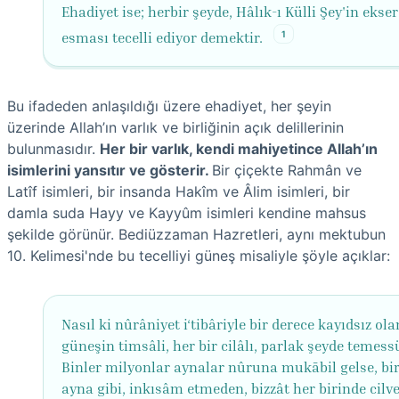
Ehadiyet ise; herbir şeyde, Hâlık-ı Külli Şey'in ekser
1
esması tecelli ediyor demektir.
Bu ifadeden anlaşıldığı üzere ehadiyet, her şeyin
üzerinde Allah’ın varlık ve birliğinin açık delillerinin
bulunmasıdır.
Her bir varlık, kendi mahiyetince Allah’ın
isimlerini yansıtır ve gösterir.
Bir çiçekte Rahmân ve
Latîf isimleri, bir insanda Hakîm ve Âlim isimleri, bir
damla suda Hayy ve Kayyûm isimleri kendine mahsus
şekilde görünür. Bediüzzaman Hazretleri, aynı mektubun
10. Kelimesi'nde bu tecelliyi güneş misaliyle şöyle açıklar:
Nasıl ki nûrâniyet i‘tibâriyle bir derece kayıdsız ola
güneşin timsâli, her bir cilâlı, parlak şeyde temessü
Binler milyonlar aynalar nûruna mukābil gelse, bir
ayna gibi, inkısâm etmeden, bizzât her birinde cilve