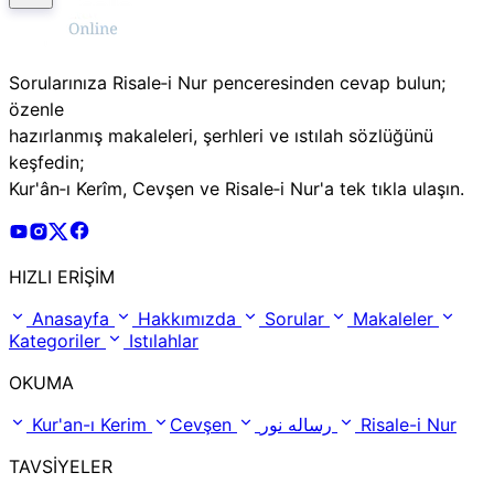
Sorularınıza Risale‑i Nur penceresinden cevap bulun;
özenle
hazırlanmış makaleleri, şerhleri ve ıstılah sözlüğünü
keşfedin;
Kur'ân‑ı Kerîm, Cevşen ve Risale‑i Nur'a tek tıkla ulaşın.
Risale Online Youtube Hesabı
Risale Online Instagram Hesabı
Risale Online X Hesabı
Risale Online Facebook Hesabı
HIZLI ERİŞİM
Anasayfa
Hakkımızda
Sorular
Makaleler
Kategoriler
Istılahlar
OKUMA
Kur'an-ı Kerim
Cevşen
رساله نور
Risale-i Nur
TAVSİYELER