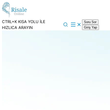
CTRL+K KISA YOLU İLE
Soru Sor
HIZLICA ARAYIN
Giriş Yap